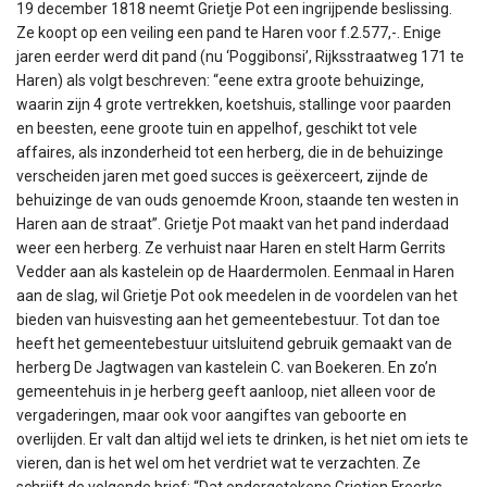
19 december 1818 neemt Grietje Pot een ingrijpende beslissing.
Ze koopt op een veiling een pand te Haren voor f.2.577,-. Enige
jaren eerder werd dit pand (nu ‘Poggibonsi’, Rijksstraatweg 171 te
Haren) als volgt beschreven: “eene extra groote behuizinge,
waarin zijn 4 grote vertrekken, koetshuis, stallinge voor paarden
en beesten, eene groote tuin en appelhof, geschikt tot vele
affaires, als inzonderheid tot een herberg, die in de behuizinge
verscheiden jaren met goed succes is geëxerceert, zijnde de
behuizinge de van ouds genoemde Kroon, staande ten westen in
Haren aan de straat”. Grietje Pot maakt van het pand inderdaad
weer een herberg. Ze verhuist naar Haren en stelt Harm Gerrits
Vedder aan als kastelein op de Haardermolen. Eenmaal in Haren
aan de slag, wil Grietje Pot ook meedelen in de voordelen van het
bieden van huisvesting aan het gemeentebestuur. Tot dan toe
heeft het gemeentebestuur uitsluitend gebruik gemaakt van de
herberg De Jagtwagen van kastelein C. van Boekeren. En zo’n
gemeentehuis in je herberg geeft aanloop, niet alleen voor de
vergaderingen, maar ook voor aangiftes van geboorte en
overlijden. Er valt dan altijd wel iets te drinken, is het niet om iets te
vieren, dan is het wel om het verdriet wat te verzachten. Ze
schrijft de volgende brief: “Dat ondergetekene Grietien Freerks