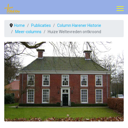
Home
Publicaties
Column Harener Historie
Meer-columns
Huize Weltevreden ontkroond