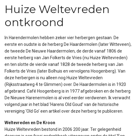
Huize Weltevreden
ontkroond
In Harendermolen hebben zeker vier herbergen gestaan. De
eerste en oudste is de herberg De Haardermolen (later Witteveen),
de tweede De Nieuwe Haardermolen, de derde vanaf 1806 de
eerste herberg van Jan Folkerts de Vries (nu Huize Weltevreden)
en ten slotte de vierde vanaf 1828 de tweede herberg van Jan
Folkerts de Vries (later Bolhuis en vervolgens Hoogenberg). Van
deze herbergen is nu alleen nog Huize Weltevreden
(Rijksstraatweg 4 te Glimmen) over. De Haardermolen is in 1920
afgebrand. Café Hoogenberg is in 1977 afgebroken en de herberg
De Nieuwe Harenermolen is al veel eerder verdwenen. Ik verwacht
volgend jaar in het blad ‘Harens Old Goud’ van de historische
vereniging ‘Old Go’ een artikel over deze herberg te publiceren.
Weltevreden en De Kroon
Huize Weltevreden bestond in 2006 200 jaar. Ter gelegenheid
daarvan is een fraai gedenkboek uitgegeven onder de titel ‘Een