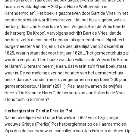
huis van weldadigheid – 200 jaar Huize Weltevreden in
Harendermolen’. Het boek is geschreven door Bart de Vries. In het
eerste hoofdstuk wordt beschreven, dat het huis is gebouwd als
herberg door Jan Folkerts de Vries. Volgens Bart de Vries heette
de herberg ‘De Kroon’. Vervolgens schrijft Bart de Vries, dat de
herberg zelfs dienst heeft gedaan als gemeentehuis. Hij citeert
burgemeester Van Trojen uit de besluitenlijst van 27 december
1825, waarin staat dat voor het jaar 1826 …”het gemeentehuis zal
worden verplaatst ten huize van Jan Folkerts de Vries in De Kroon
te Haren”. Uiteraard neem je aan, dat wat in zo’n fraai boek staat,
waar is. De vermelding over het houden van het gemeentehuis
heb ik dan ook zonder meer over genomen in mijn boek ‘200 jaar
gemeentebestuur Haren’ (2011). Pas later kwamen de twijfels.
Hoezo “De Kroon te Haren”, de herberg van Jan Folkerts de Vries
stond toch in Glimmen?
Herbergierster Grietje Freriks Pot
Na het overlijden van Luitje Pouwels in 1807 wordt zijn jonge
weduwe Grietje (Freriks) Pot herbergierster op de Haardermolen.
Zij is dus de buurvrouw en concullega van Jan Folkerts de Vries. Op