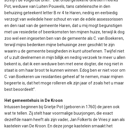
Pot, weduwe van Luiten Pouwels, tans cateleinsche in den
behuizing geteekent letter B nr 4 te Haren, nedrig en eerbiedig
verzogt van weledele heer schout en van de edele assessorissen
en den raat van de gemeente Haren, dat u mij mogt begunstigen
met uw resiedetie of beenkomsten ten mijnen huize, terwijl ik dog
zoo wel een ingeseten ben van de gemeente als C. van Boekeren,
terwijl mijns bedenken mijne behuisinge zeer geschikt te zijn
waarin u de gemeente besigheden in kunt uitoefenen. Twijfel niet
of u zult deelnemen in mijn billijk en nedrig verzoek te meer u allen
bekent is, dat ik een weduwe ben met eene dogter, die nog niet in
staat is om haar broot te kunnen winnen. Edog ben er niet voor om
C. van Boekeren uw residanties geheel af te nemen, maar mijnen
begeerte is, dat het moge rolleren elk zijn jaar of zoals het u maar
best beoordeelt”.
Het gemeentehuis in De Kroon
Intussen beginnen bij Grietje Pot (geboren in 1760) de jaren ook
wat te tellen. Zij stelt haar voormalige buurjongen, die exact
dezelfde naam heeft als zijn vader, Jan Folkerts de Vries jr aan als
kastelein van De Kroon. En deze jonge kastelein smaakt het