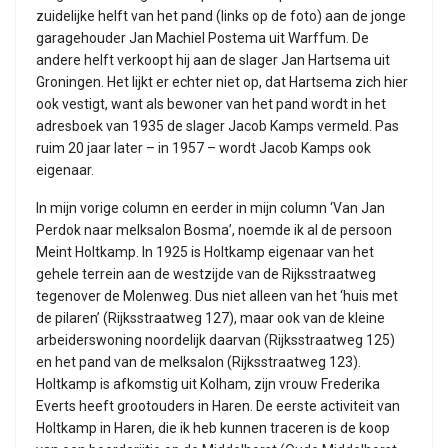
zuidelijke helft van het pand (links op de foto) aan de jonge
garagehouder Jan Machiel Postema uit Warffum. De
andere helft verkoopt hij aan de slager Jan Hartsema uit
Groningen. Het lijkt er echter niet op, dat Hartsema zich hier
ook vestigt, want als bewoner van het pand wordt in het
adresboek van 1935 de slager Jacob Kamps vermeld. Pas
ruim 20 jaar later – in 1957 – wordt Jacob Kamps ook
eigenaar.
In mijn vorige column en eerder in mijn column ‘Van Jan
Perdok naar melksalon Bosma’, noemde ik al de persoon
Meint Holtkamp. In 1925 is Holtkamp eigenaar van het
gehele terrein aan de westzijde van de Rijksstraatweg
tegenover de Molenweg. Dus niet alleen van het ‘huis met
de pilaren’ (Rijksstraatweg 127), maar ook van de kleine
arbeiderswoning noordelijk daarvan (Rijksstraatweg 125)
en het pand van de melksalon (Rijksstraatweg 123).
Holtkamp is afkomstig uit Kolham, zijn vrouw Frederika
Everts heeft grootouders in Haren. De eerste activiteit van
Holtkamp in Haren, die ik heb kunnen traceren is de koop