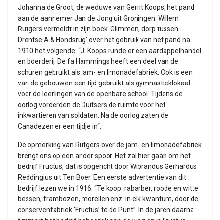
Johanna de Groot, de weduwe van Gerrit Koops, het pand
aan de aannemer Jan de Jong uit Groningen. Willem
Rutgers vermeldt in zijn boek ‘Glimmen, dorp tussen
Drentse A & Hondsrug’ over het gebruik van het pand na
1910 het volgende: “J. Koops runde er een aardappelhandel
en boerderij. De fa Hammings heeft een deel van de
schuren gebruikt als jam- en limonadefabriek. Ook is een
van de gebouwen een tijd gebruikt als gymnastieklokaal
voor de leerlingen van de openbare school. Tijdens de
oorlog vorderden de Duitsers de ruimte voor het
inkwartieren van soldaten. Na de oorlog zaten de
Canadezen er een tijdje in“.
De opmerking van Rutgers over de jam- en limonadefabriek
brengt ons op een ander spoor. Het zal hier gaan om het
bedrijf Fructus, dat is opgericht door Wibrandus Gerhardus
Reddingius uit Ten Boer. Een eerste advertentie van dit
bedrijf lezen we in 1916. “Te koop: rabarber, roode en witte
bessen, frambozen, morellen enz. in elk kwantum, door de
conservenfabriek ‘Fructus’ te de Punt”. In de jaren daarna