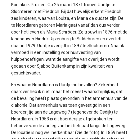
Koninkrijk Pruisen. Op 25 maart 1871 trouwt Uuntje te
Slochteren met Friedrich. Bij dat huwelijk erkent Friedrich
zes kinderen, waarvan Louiza, en Maria de oudste zijn. De
te Noordlaren geboren Maria gaat vanaf dan dus verder
door het leven als Maria Schröder. Ze trouwt in 1876 met de
landbouwer Hindrik Rijzenburg te Siddeburen en overlijdt
daar in 1929. Uuntje overlijdt in 1897 te Slochteren. Naar ik
vermoed in een instelling voor huisvesting van
hulpbehoeftigen, want de aangifte van overlijden wordt
gedaan door Sjabbo Buitenkamp in zijn kwaliteit van
gestichtsvader.
En waar in Noordlaren is Uuntje nu bevallen? Zekerheid
daarover heb ik niet, maar het meest waarschijnlijk is, dat
de bevalling heeft plaats gevonden in het armenhuis van de
diakonie. Dat armenhuis was toen gevestigd in een
boerderijtje aan de Lageweg 7 (tegenover de Osdijk) te
Noordlaren. In 1953 is dit boerderijtje afgebroken ten
behoeve van de aanleg van het fietspad langs de Lageweg.
De locatie is nog wel herkenbaar (zie de foto). In 1859 heeft