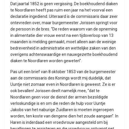
Dat jaartal 1852 is geen vergissing. De boekhoudend diaken
te Noordlaren heeft pas ruim een jaar na het voorval een
declaratie ingediend. Uiteraard is de commissaris daar zeer
ontevreden over, maar burgemeester Jorissen springt voor
de persoon in de bres. “De reden waarom van de opneming
in alimentatie dier vrouw eerst na een tijdsverloop van 13
maanden is melding gemaakt, moet alleen aan de weinige
bedrevenheid in administratie en wettelijke zaken van den
overigens achtenswaardige en nauwgezette boekhoudend
diaken te Noordlaren worden geweten”.
Pas uit een brief van 8 oktober 1853 van de burgemeester
aan de commissaris des Konings wordt mij duidelijk, dat
Uuntje niet zomaar even in Noordlaren is geweest. Ze is er
ook bevallen! Jorissen deelt namelijk mee, “dat te
Noordlaren geen voor de dienst der armen bezoldigde
verloskundige is en om die reden de hulp voor Uuntje
Jakobs van het naburige Zuidlaren is moeten ingeroepen
worden, ten koste van dengene dien het zoude aangaan”. In
Haren is inderdaad een vroedvrouw aangesteld om bij
bevallingen te assisteren en die vroedvrouw ontvangt net