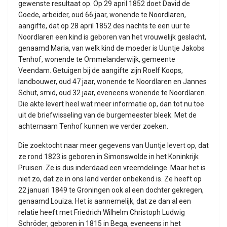
gewenste resultaat op. Op 29 april 1852 doet David de
Goede, arbeider, oud 66 jaar, wonende te Noordlaren,
aangifte, dat op 28 april 1852 des nachts te een uur te
Noordlaren een kind is geboren van het vrouwelijk geslacht,
genaamd Maria, van welk kind de moeder is Uuntje Jakobs
Tenhof, wonende te Ommelanderwijk, gemeente
Veendam. Getuigen bij de aangifte zijn Roelf Koops,
landbouwer, oud 47 jaar, wonende te Noordlaren en Jannes
Schut, smid, oud 32 jaar, eveneens wonende te Noordlaren.
Die akte levert heel wat meer informatie op, dan tot nu toe
uit de briefwisseling van de burgemeester bleek. Met de
achternaam Tenhof kunnen we verder zoeken.
Die zoektocht naar meer gegevens van Uuntje levert op, dat
ze rond 1823 is geboren in Simonswolde in het Koninkrijk
Pruisen. Ze is dus inderdaad een vreemdelinge. Maar het is
niet zo, dat ze in ons land verder onbekend is. Ze heeft op
22 januari 1849 te Groningen ook al een dochter gekregen,
genaamd Louiza. Het is aannemelijk, dat ze dan al een
relatie heeft met Friedrich Wilhelm Christoph Ludwig
Schröder, geboren in 1815 in Bega, eveneens in het