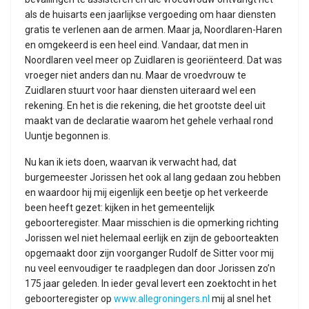
als de huisarts een jaarlijkse vergoeding om haar diensten
gratis te verlenen aan de armen. Maar ja, Noordlaren-Haren
en omgekeerd is een heel eind. Vandaar, dat men in
Noordlaren veel meer op Zuidlaren is georiënteerd. Dat was
vroeger niet anders dan nu. Maar de vroedvrouw te
Zuidlaren stuurt voor haar diensten uiteraard wel een
rekening. En het is die rekening, die het grootste deel uit
maakt van de declaratie waarom het gehele verhaal rond
Uuntje begonnen is.
Nu kan ik iets doen, waarvan ik verwacht had, dat
burgemeester Jorissen het ook al lang gedaan zou hebben
en waardoor hij mij eigenlijk een beetje op het verkeerde
been heeft gezet: kijken in het gemeentelijk
geboorteregister. Maar misschien is die opmerking richting
Jorissen wel niet helemaal eerlijk en zijn de geboorteakten
opgemaakt door zijn voorganger Rudolf de Sitter voor mij
nu veel eenvoudiger te raadplegen dan door Jorissen zo’n
175 jaar geleden. In ieder geval levert een zoektocht in het
geboorteregister op
www.allegroningers.nl
mij al snel het