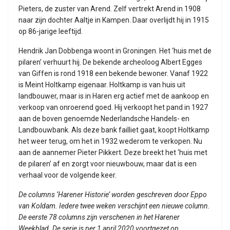
Pieters, de zuster van Arend. Zelf vertrekt Arend in 1908
naar zijn dochter Aaltje in Kampen. Daar overlijdt hij in 1915
op 86-jarige leeftijd.
Hendrik Jan Dobbenga woont in Groningen. Het ‘huis met de
pilaren’ verhuurt hij. De bekende archeoloog Albert Egges
van Giffen is rond 1918 een bekende bewoner. Vanaf 1922
is Meint Holtkamp eigenaar. Holtkamp is van huis uit
landbouwer, maar is in Haren erg actief met de aankoop en
verkoop van onroerend goed. Hij verkoopt het pand in 1927
aan de boven genoemde Nederlandsche Handels- en
Landbouwbank. Als deze bank failliet gaat, koopt Holtkamp
het weer terug, om het in 1932 wederom te verkopen. Nu
aan de aannemer Pieter Pikkert. Deze breekt het ‘huis met
de pilaren’ af en zorgt voor nieuwbouw, maar dat is een
verhaal voor de volgende keer.
De columns ‘Harener Historie’ worden geschreven door Eppo
van Koldam. Iedere twee weken verschijnt een nieuwe column.
De eerste 78 columns zijn verschenen in het Harener
Weekblad. De serie is per 1 april 2020 voortgezet op