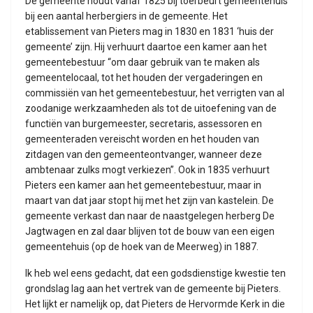
De gemeente houdt vanaf 1825 bij toerbeurt gemeentehuis
bij een aantal herbergiers in de gemeente. Het
etablissement van Pieters mag in 1830 en 1831 ‘huis der
gemeente’ zijn. Hij verhuurt daartoe een kamer aan het
gemeentebestuur “om daar gebruik van te maken als
gemeentelocaal, tot het houden der vergaderingen en
commissiën van het gemeentebestuur, het verrigten van al
zoodanige werkzaamheden als tot de uitoefening van de
functiën van burgemeester, secretaris, assessoren en
gemeenteraden vereischt worden en het houden van
zitdagen van den gemeenteontvanger, wanneer deze
ambtenaar zulks mogt verkiezen”. Ook in 1835 verhuurt
Pieters een kamer aan het gemeentebestuur, maar in
maart van dat jaar stopt hij met het zijn van kastelein. De
gemeente verkast dan naar de naastgelegen herberg De
Jagtwagen en zal daar blijven tot de bouw van een eigen
gemeentehuis (op de hoek van de Meerweg) in 1887.
Ik heb wel eens gedacht, dat een godsdienstige kwestie ten
grondslag lag aan het vertrek van de gemeente bij Pieters.
Het lijkt er namelijk op, dat Pieters de Hervormde Kerk in die