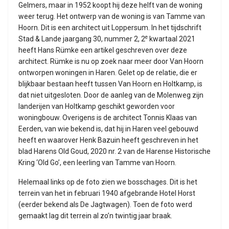
Gelmers, maar in 1952 koopt hij deze helft van de woning
weer terug. Het ontwerp van de woning is van Tamme van
Hoorn. Dit is een architect uit Loppersum. In het tijdschrift
e
Stad & Lande jaargang 30, nummer 2, 2
kwartaal 2021
heeft Hans Rümke een artikel geschreven over deze
architect. Rümke is nu op zoek naar meer door Van Hoorn
ontworpen woningen in Haren. Gelet op de relatie, die er
blijkbaar bestaan heeft tussen Van Hoorn en Holtkamp, is
dat niet uitgesloten. Door de aanleg van de Molenweg zijn
landerijen van Holtkamp geschikt geworden voor
woningbouw. Overigens is de architect Tonnis Klaas van
Eerden, van wie bekend is, dat hij in Haren veel gebouwd
heeft en waarover Henk Bazuin heeft geschreven in het
blad Harens Old Goud, 2020 nr. 2 van de Harense Historische
Kring ‘Old Go’, een leerling van Tamme van Hoorn.
Helemaal links op de foto zien we bosschages. Dit is het
terrein van het in februari 1940 afgebrande Hotel Horst
(eerder bekend als De Jagtwagen). Toen de foto werd
gemaakt lag dit terrein al zo’n twintig jaar braak.