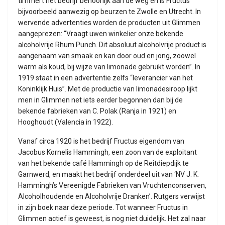
timmert het bedrijf behoorlijk aan de weg en is Fructus
bijvoorbeeld aanwezig op beurzen te Zwolle en Utrecht. In
wervende advertenties worden de producten uit Glimmen
aangeprezen: “Vraagt uwen winkelier onze bekende
alcoholvrije Rhum Punch. Dit absoluut alcoholvrije product is
aangenaam van smaak en kan door oud en jong, zoowel
warm als koud, bij wijze van limonade gebruikt worden”. In
1919 staat in een advertentie zelfs “leverancier van het
Koninklijk Huis”. Met de productie van limonadesiroop lijkt
men in Glimmen net iets eerder begonnen dan bij de
bekende fabrieken van C. Polak (Ranja in 1921) en
Hooghoudt (Valencia in 1922).
Vanaf circa 1920 is het bedrijf Fructus eigendom van
Jacobus Kornelis Hammingh, een zoon van de exploitant
van het bekende café Hammingh op de Reitdiepdijk te
Garnwerd, en maakt het bedrijf onderdeel uit van ‘NV J. K.
Hammingh’s Vereenigde Fabrieken van Vruchtenconserven,
Alcoholhoudende en Alcoholvrije Dranken’. Rutgers verwijst
in zijn boek naar deze periode. Tot wanneer Fructus in
Glimmen actief is geweest, is nog niet duidelijk. Het zal naar