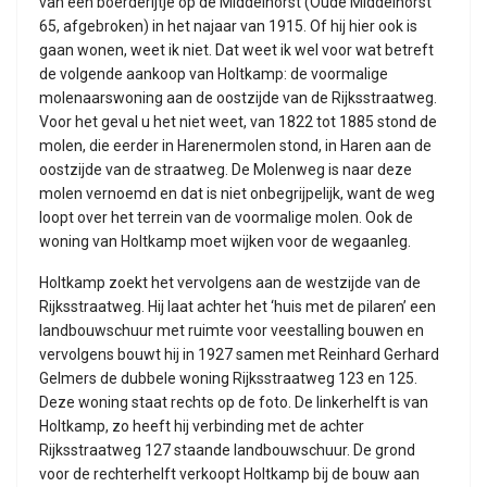
van een boerderijtje op de Middelhorst (Oude Middelhorst
65, afgebroken) in het najaar van 1915. Of hij hier ook is
gaan wonen, weet ik niet. Dat weet ik wel voor wat betreft
de volgende aankoop van Holtkamp: de voormalige
molenaarswoning aan de oostzijde van de Rijksstraatweg.
Voor het geval u het niet weet, van 1822 tot 1885 stond de
molen, die eerder in Harenermolen stond, in Haren aan de
oostzijde van de straatweg. De Molenweg is naar deze
molen vernoemd en dat is niet onbegrijpelijk, want de weg
loopt over het terrein van de voormalige molen. Ook de
woning van Holtkamp moet wijken voor de wegaanleg.
Holtkamp zoekt het vervolgens aan de westzijde van de
Rijksstraatweg. Hij laat achter het ‘huis met de pilaren’ een
landbouwschuur met ruimte voor veestalling bouwen en
vervolgens bouwt hij in 1927 samen met Reinhard Gerhard
Gelmers de dubbele woning Rijksstraatweg 123 en 125.
Deze woning staat rechts op de foto. De linkerhelft is van
Holtkamp, zo heeft hij verbinding met de achter
Rijksstraatweg 127 staande landbouwschuur. De grond
voor de rechterhelft verkoopt Holtkamp bij de bouw aan