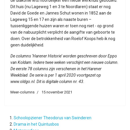
de diakonie iets noordelijker een nieuw werkhuis gebouwd.
Dit huis (nu Lageweg 1 en 3 te Noordlaren) staat er nog.
David de Goede en Jannes Schut wonen in 1852 aan de
Lageweg 15 en 17 en zijn als naaste buren –
tussenliggende huizen waren er toen nog niet - op grond
van de nabuurplicht verplicht de aangifte van geboorte te
doen. Over de betrokkenheid van Roelof Koops heb ik nog
geen duidelijkheid.
De columns ‘Harener Historie’ worden geschreven door Eppo
van Koldam. Iedere twee weken verschijnt een nieuwe column.
De eerste 78 columns zijn verschenen in het Harener
Weekblad. De serie is per 1 april 2020 voortgezet op
www.oldgo.nl. Dit is digitale column nr. 43.
Meer-columns
15 november 2021
Schoolopziener Theodorus van Swinderen
Drama in het Quintusbos