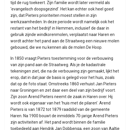
tijd de rug toekeert. Zijn familie wordt later vermeld als
‘evangelisch doopsgezind’. Het kan echter ook heel goed
zijn, dat Pieters prioriteiten moest stellen in zijn
werkzaamheden. In deze periode wordt namelijk ook het
restant van het bedrijf in Hemmen, inclusief de daar in
gebruik zijnde windkorenmolen, verplaatst naar Haren en
wordt achter het pand aan de Straatweg een nieuwe molen
gebouwd, die we nu kennen als de molen De Hoop.
In 1850 vraagt Pieters toestemming voor de verbouwing
van zijn pand aan de Straatweg. Als je de kadastrale
tekeningen ziet, die na de verbouwing zijn gemaakt, lijkt het
erop, dat in dat jaar de basis is gelegd voor het huis, zoals
dat op de foto staat. Omstreeks 1860 verhuist Jan Pieters
naar Groningen en zet daar een deel van zijn bedrijf voort.
Zijn zoon Arend Pieters neemt de zaak in Haren over. Hij
wordt ook eigenaar van het ‘huis met de pilaren’. Arend
Pieters is van 1872 tot 1879 raadslid van de gemeente
Haren. Na 1900 bouwt de inmiddels 70-jarige Arend Pieters
zijn activiteiten af. Het pand wordt binnen de familie
toebedeeld aan Hendrik Jan Dobbenga, een zoon van Aaltje