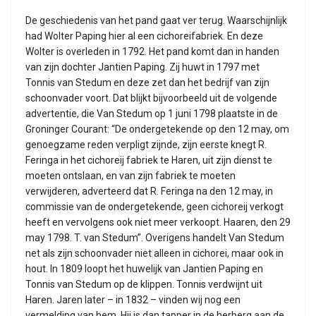
De geschiedenis van het pand gaat ver terug. Waarschijnlijk
had Wolter Paping hier al een cichoreifabriek. En deze
Wolter is overleden in 1792. Het pand komt dan in handen
van zijn dochter Jantien Paping. Zij huwt in 1797 met
Tonnis van Stedum en deze zet dan het bedrijf van zijn
schoonvader voort. Dat blijkt bijvoorbeeld uit de volgende
advertentie, die Van Stedum op 1 juni 1798 plaatste in de
Groninger Courant: “De ondergetekende op den 12 may, om
genoegzame reden verpligt zijnde, zijn eerste knegt R.
Feringa in het cichoreij fabriek te Haren, uit zijn dienst te
moeten ontslaan, en van zijn fabriek te moeten
verwijderen, adverteerd dat R. Feringa na den 12 may, in
commissie van de ondergetekende, geen cichoreij verkogt
heeft en vervolgens ook niet meer verkoopt. Haaren, den 29
may 1798. T. van Stedum”. Overigens handelt Van Stedum
net als zijn schoonvader niet alleen in cichorei, maar ook in
hout. In 1809 loopt het huwelijk van Jantien Paping en
Tonnis van Stedum op de klippen. Tonnis verdwijnt uit
Haren. Jaren later – in 1832 – vinden wij nog een
vermelding van hem. Hij is dan tapper in de herberg aan de