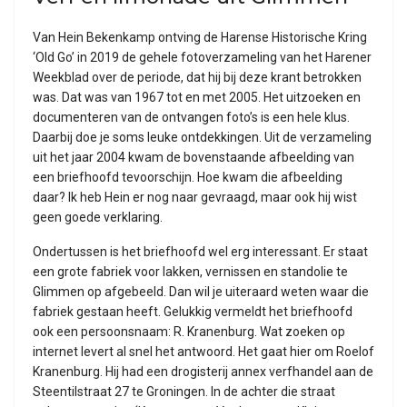
Van Hein Bekenkamp ontving de Harense Historische Kring
‘Old Go’ in 2019 de gehele fotoverzameling van het Harener
Weekblad over de periode, dat hij bij deze krant betrokken
was. Dat was van 1967 tot en met 2005. Het uitzoeken en
documenteren van de ontvangen foto’s is een hele klus.
Daarbij doe je soms leuke ontdekkingen. Uit de verzameling
uit het jaar 2004 kwam de bovenstaande afbeelding van
een briefhoofd tevoorschijn. Hoe kwam die afbeelding
daar? Ik heb Hein er nog naar gevraagd, maar ook hij wist
geen goede verklaring.
Ondertussen is het briefhoofd wel erg interessant. Er staat
een grote fabriek voor lakken, vernissen en standolie te
Glimmen op afgebeeld. Dan wil je uiteraard weten waar die
fabriek gestaan heeft. Gelukkig vermeldt het briefhoofd
ook een persoonsnaam: R. Kranenburg. Wat zoeken op
internet levert al snel het antwoord. Het gaat hier om Roelof
Kranenburg. Hij had een drogisterij annex verfhandel aan de
Steentilstraat 27 te Groningen. In de achter die straat