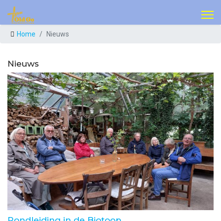
Home
Nieuws
Nieuws
Rondleiding in de Biotoop