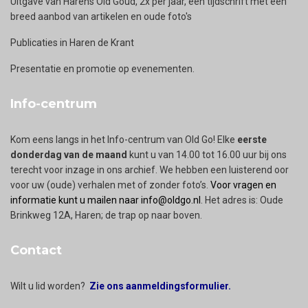
Uitgave van Harens Old Goud, 2x per jaar, een tijdschrift met een
breed aanbod van artikelen en oude foto's
Publicaties in Haren de Krant
Presentatie en promotie op evenementen.
Info-centrum
Kom eens langs in het Info-centrum van Old Go! Elke
eerste
donderdag van de maand
kunt u van 14.00 tot 16.00 uur bij ons
terecht voor inzage in ons archief. We hebben een luisterend oor
voor uw (oude) verhalen met of zonder foto’s.
Voor vragen en
informatie kunt u mailen naar info@oldgo.nl
. Het adres is: Oude
Brinkweg 12A, Haren; de trap op naar boven.
Contact
Wilt u lid worden?
Zie ons aanmeldingsformulier.