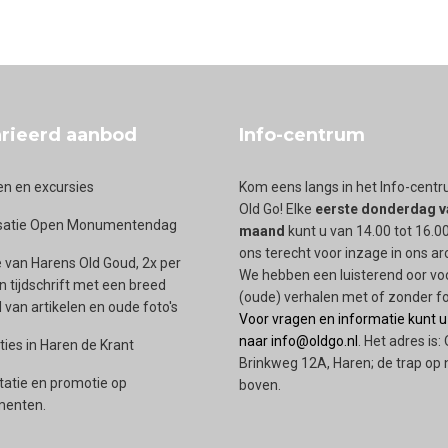
rieerd aanbod
Info-centrum
en en excursies
Kom eens langs in het Info-cent
Old Go! Elke
eerste donderdag v
satie Open Monumentendag
maand
kunt u van 14.00 tot 16.00
ons terecht voor inzage in ons ar
 van Harens Old Goud, 2x per
We hebben een luisterend oor vo
en tijdschrift met een breed
(oude) verhalen met of zonder fo
van artikelen en oude foto's
Voor vragen en informatie kunt u
naar info@oldgo.nl
. Het adres is:
ties in Haren de Krant
Brinkweg 12A, Haren; de trap op 
tatie en promotie op
boven.
enten.