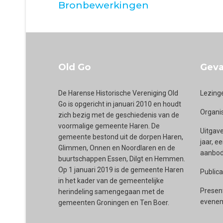
Bronbewerkingen
Old Go
Geva
De Harense Historische Vereniging Old
Lezing
Go is opgericht in januari 2010 en houdt
Organi
zich bezig met de geschiedenis van de
voormalige gemeente Haren. De
Uitgave
gemeente bestond uit de dorpen Haren,
jaar, e
Glimmen, Onnen en Noordlaren en de
aanbod 
buurtschappen Essen, Dilgt en Hemmen.
Op 1 januari 2019 is de gemeente Haren
Publica
in het kader van de gemeentelijke
Presen
herindeling samengegaan met de
evenem
gemeenten Groningen en Ten Boer.