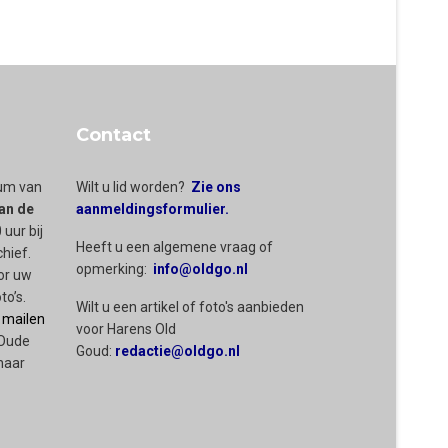
Contact
rum van
Wilt u lid worden?
Zie ons
an de
aanmeldingsformulier.
 uur bij
Heeft u een algemene vraag of
chief.
opmerking:
info@oldgo.nl
or uw
to’s.
Wilt u een artikel of foto's aanbieden
 mailen
voor Harens Old
 Oude
Goud:
redactie@oldgo.nl
naar