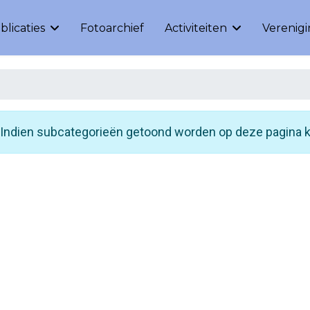
blicaties
Fotoarchief
Activiteiten
Verenig
. Indien subcategorieën getoond worden op deze pagina k