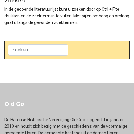
Zoeken
In de geopende literatuurlijst kunt u zoeken door op Ctrl + F te
drukken en de zoekterm in te vullen. Met pijlen omhoog en omlaag
gaat u langs de gevonden zoektermen.
Zoeken
Old Go
De Harense Historische Vereniging Old Go is opgericht in januari
2010 en houdt zich bezig met de geschiedenis van de voormalige
gemeente Haren. De gemeente bestond uit de dorpen Haren,