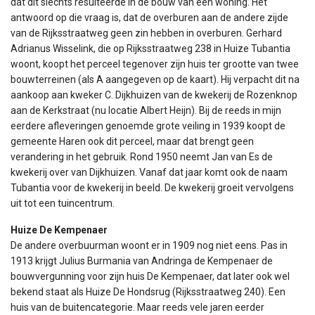
dat dit slechts resulteerde in de bouw van één woning. Het
antwoord op die vraag is, dat de overburen aan de andere zijde
van de Rijksstraatweg geen zin hebben in overburen. Gerhard
Adrianus Wisselink, die op Rijksstraatweg 238 in Huize Tubantia
woont, koopt het perceel tegenover zijn huis ter grootte van twee
bouwterreinen (als A aangegeven op de kaart). Hij verpacht dit na
aankoop aan kweker C. Dijkhuizen van de kwekerij de Rozenknop
aan de Kerkstraat (nu locatie Albert Heijn). Bij de reeds in mijn
eerdere afleveringen genoemde grote veiling in 1939 koopt de
gemeente Haren ook dit perceel, maar dat brengt geen
verandering in het gebruik. Rond 1950 neemt Jan van Es de
kwekerij over van Dijkhuizen. Vanaf dat jaar komt ook de naam
Tubantia voor de kwekerij in beeld. De kwekerij groeit vervolgens
uit tot een tuincentrum.
Huize De Kempenaer
De andere overbuurman woont er in 1909 nog niet eens. Pas in
1913 krijgt Julius Burmania van Andringa de Kempenaer de
bouwvergunning voor zijn huis De Kempenaer, dat later ook wel
bekend staat als Huize De Hondsrug (Rijksstraatweg 240). Een
huis van de buitencategorie. Maar reeds vele jaren eerder