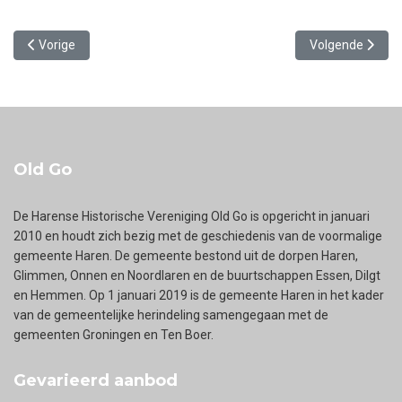
Vorig artikel: Roddelpraat uit Glimmen
Volgende artikel
Vorige
Volgende
Old Go
De Harense Historische Vereniging Old Go is opgericht in januari
2010 en houdt zich bezig met de geschiedenis van de voormalige
gemeente Haren. De gemeente bestond uit de dorpen Haren,
Glimmen, Onnen en Noordlaren en de buurtschappen Essen, Dilgt
en Hemmen. Op 1 januari 2019 is de gemeente Haren in het kader
van de gemeentelijke herindeling samengegaan met de
gemeenten Groningen en Ten Boer.
Gevarieerd aanbod