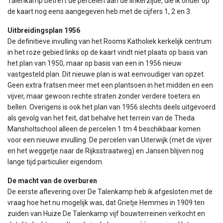
Talenkamp betreft de percelen aan de linkerzijde, die ik onder op
de kaart nog eens aangegeven heb met de cijfers 1, 2 en 3.
Uitbreidingsplan 1956
De definitieve invulling van het Rooms Katholiek kerkelijk centrum
in het roze gebied links op de kaart vindt niet plaats op basis van
het plan van 1950, maar op basis van een in 1956 nieuw
vastgesteld plan. Dit nieuwe plan is wat eenvoudiger van opzet.
Geen extra fratsen meer met een plantsoen in het midden en een
vijver, maar gewoon rechte straten zonder verdere toeters en
bellen. Overigens is ook het plan van 1956 slechts deels uitgevoerd
als gevolg van het feit, dat behalve het terrein van de Theda
Mansholtschool alleen de percelen 1 tm 4 beschikbaar komen
voor een nieuwe invulling. De percelen van Uiterwijk (met de vijver
en het weggetje naar de Rijksstraatweg) en Jansen blijven nog
lange tijd particulier eigendom.
De macht van de overburen
De eerste aflevering over De Talenkamp heb ik afgesloten met de
vraag hoe het nu mogelijk was, dat Grietje Hemmes in 1909 ten
zuiden van Huize De Talenkamp vijf bouwterreinen verkocht en