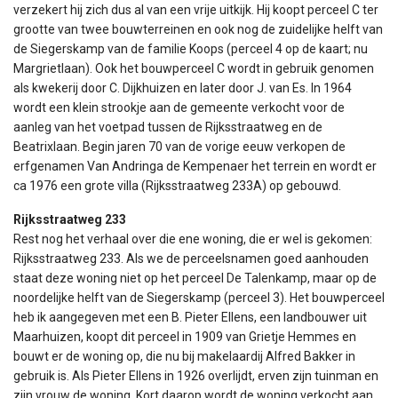
verzekert hij zich dus al van een vrije uitkijk. Hij koopt perceel C ter
grootte van twee bouwterreinen en ook nog de zuidelijke helft van
de Siegerskamp van de familie Koops (perceel 4 op de kaart; nu
Margrietlaan). Ook het bouwperceel C wordt in gebruik genomen
als kwekerij door C. Dijkhuizen en later door J. van Es. In 1964
wordt een klein strookje aan de gemeente verkocht voor de
aanleg van het voetpad tussen de Rijksstraatweg en de
Beatrixlaan. Begin jaren 70 van de vorige eeuw verkopen de
erfgenamen Van Andringa de Kempenaer het terrein en wordt er
ca 1976 een grote villa (Rijksstraatweg 233A) op gebouwd.
Rijksstraatweg 233
Rest nog het verhaal over die ene woning, die er wel is gekomen:
Rijksstraatweg 233. Als we de perceelsnamen goed aanhouden
staat deze woning niet op het perceel De Talenkamp, maar op de
noordelijke helft van de Siegerskamp (perceel 3). Het bouwperceel
heb ik aangegeven met een B. Pieter Ellens, een landbouwer uit
Maarhuizen, koopt dit perceel in 1909 van Grietje Hemmes en
bouwt er de woning op, die nu bij makelaardij Alfred Bakker in
gebruik is. Als Pieter Ellens in 1926 overlijdt, erven zijn tuinman en
zijn vrouw de woning. Kort daarop wordt de woning verkocht aan