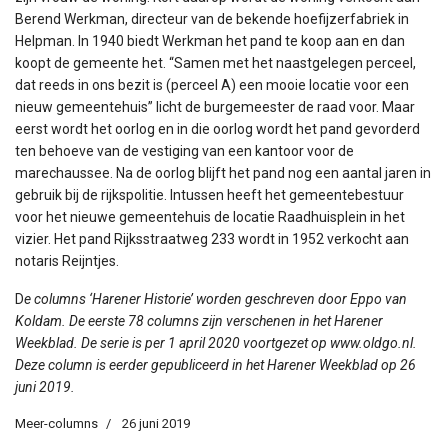
Berend Werkman, directeur van de bekende hoefijzerfabriek in
Helpman. In 1940 biedt Werkman het pand te koop aan en dan
koopt de gemeente het. “Samen met het naastgelegen perceel,
dat reeds in ons bezit is (perceel A) een mooie locatie voor een
nieuw gemeentehuis” licht de burgemeester de raad voor. Maar
eerst wordt het oorlog en in die oorlog wordt het pand gevorderd
ten behoeve van de vestiging van een kantoor voor de
marechaussee. Na de oorlog blijft het pand nog een aantal jaren in
gebruik bij de rijkspolitie. Intussen heeft het gemeentebestuur
voor het nieuwe gemeentehuis de locatie Raadhuisplein in het
vizier. Het pand Rijksstraatweg 233 wordt in 1952 verkocht aan
notaris Reijntjes.
D
e columns ‘Harener Historie’ worden geschreven door Eppo van
Koldam. De eerste 78 columns zijn verschenen in het Harener
Weekblad. De serie is per 1 april 2020 voortgezet op www.oldgo.nl.
Deze column is eerder gepubliceerd in het Harener Weekblad op 26
juni 2019.
Meer-columns
26 juni 2019