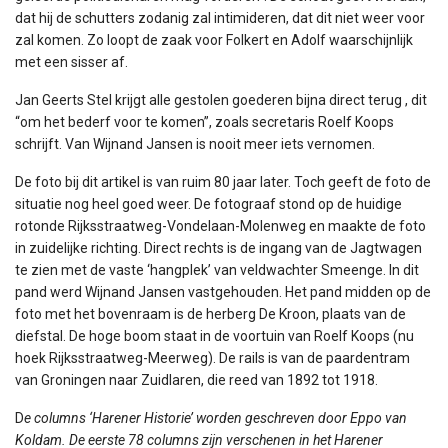
dat hij de schutters zodanig zal intimideren, dat dit niet weer voor
zal komen. Zo loopt de zaak voor Folkert en Adolf waarschijnlijk
met een sisser af.
Jan Geerts Stel krijgt alle gestolen goederen bijna direct terug , dit
“om het bederf voor te komen”, zoals secretaris Roelf Koops
schrijft. Van Wijnand Jansen is nooit meer iets vernomen.
De foto bij dit artikel is van ruim 80 jaar later. Toch geeft de foto de
situatie nog heel goed weer. De fotograaf stond op de huidige
rotonde Rijksstraatweg-Vondelaan-Molenweg en maakte de foto
in zuidelijke richting. Direct rechts is de ingang van de Jagtwagen
te zien met de vaste ‘hangplek’ van veldwachter Smeenge. In dit
pand werd Wijnand Jansen vastgehouden. Het pand midden op de
foto met het bovenraam is de herberg De Kroon, plaats van de
diefstal. De hoge boom staat in de voortuin van Roelf Koops (nu
hoek Rijksstraatweg-Meerweg). De rails is van de paardentram
van Groningen naar Zuidlaren, die reed van 1892 tot 1918.
D
e columns ‘Harener Historie’ worden geschreven door Eppo van
Koldam. De eerste 78 columns zijn verschenen in het Harener