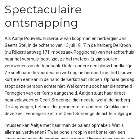
Spectaculaire
ontsnapping
Als Aaltje Pouwels, huisvrouw van koopman en herbergier Jan
Geerts Stel, in de ochtend van 13 juli 1817 in de herberg De Kroon
(nu Rijksstraatweg 171; modezaak Poggibonsi) van het achterhuis
naar het voorhuis loopt, ziet ze het meteen. Er zijn spullen
verdwenen van de toonbank. Onder andere een blauw handkorfje.
Ze snelt naar de voordeur en ziet nog net iemand met het blauwe
korfje en een kan in de hand de Kerkstraat inlopen. Op haar geroep
stopt deze persoon echter niet. Wel komt nu ook haar dienstmeid
Fennegien van der Kamp aangesneld. Aaltje stuurt haar direct
naar veldwachter Geert Smeenge, die meestal wel in de herberg
De Jagtwagen, het huis der gemeente te vinden is. Gelukkig ook
deze keer. Fennegien zet met Geert Smeenge de achtervolging in.
Intussen kan Aaltje met haar man de balans opmaken. Wat is
allemaal verdwenen? Twee pond siroop in een bonte kan, een
kwart pond gepelde gersten gort in een wit linnen zakje, raapolie in