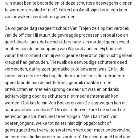
ik in staat ben te beoordelen of deze schutters deswegens dienen
te worden vervolgd of niet”. Folkert en Adolf zijn dus in een keer
van bewakers verdachten geworden.
De volgende dag reageert schout Van Trojen zelf op het verzoek
van de officier. Hij stuurt de gevraagde processen verbaal toe en
geeft daarbij aan, dat de schutters naar zijn oordeel geen schuld
hebben aan de ontsnapping van Wijnand Jansen. Hij had zich
vanaf het moment dat hij werd gearresteerd tot zijn vlucht geheel
kreupel had gehouden. “Hetwelk de eenvoudige schutters deed
vermoeden, dat hij zeer gemakkelijk te bewaren was. En bij de
komst van een gezelschap de deur van het huis der gemeente
openstaande aan de achterkant, gebruik maakte om te
ontvluchten en met één sprong de deur uit was en ondanks
achtervolging door de schutters niet meer achterhaald kon
worden. Ook kastelein Van Boekeren van De Jagtwagen kan dit
naar waarheid verklaren”. Om die reden verzoekt de schout de
eenvoudige schutters niet te vervolgen. “Men kan toch van
boerenjongens, welke tot zoiets niet zijn opgebracht of
geïnstrueerd niet verwijten wat men van door meer ondervinding
geleerde politiedienaren mag vorderen”. De schout geeft wel aan,