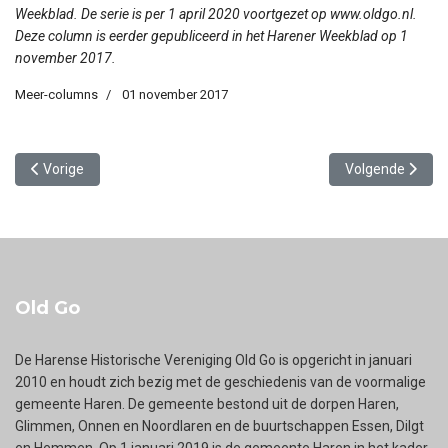
Weekblad. De serie is per 1 april 2020 voortgezet op www.oldgo.nl.
Deze column is eerder gepubliceerd in het Harener Weekblad op 1
november 2017.
Meer-columns
01 november 2017
Vorig artikel: Streekplan Groningen – Noord Drenthe 1940
Volgende artike
Vorige
Volgende
Old Go
De Harense Historische Vereniging Old Go is opgericht in januari
2010 en houdt zich bezig met de geschiedenis van de voormalige
gemeente Haren. De gemeente bestond uit de dorpen Haren,
Glimmen, Onnen en Noordlaren en de buurtschappen Essen, Dilgt
en Hemmen. Op 1 januari 2019 is de gemeente Haren in het kader