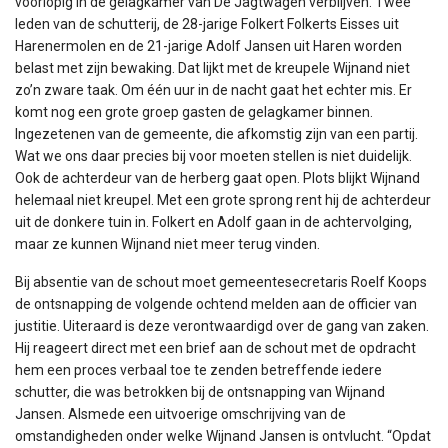
voorlopig in de gelagkamer van De Jagtwagen verblijven. Twee
leden van de schutterij, de 28-jarige Folkert Folkerts Eisses uit
Harenermolen en de 21-jarige Adolf Jansen uit Haren worden
belast met zijn bewaking. Dat lijkt met de kreupele Wijnand niet
zo’n zware taak. Om één uur in de nacht gaat het echter mis. Er
komt nog een grote groep gasten de gelagkamer binnen.
Ingezetenen van de gemeente, die afkomstig zijn van een partij.
Wat we ons daar precies bij voor moeten stellen is niet duidelijk.
Ook de achterdeur van de herberg gaat open. Plots blijkt Wijnand
helemaal niet kreupel. Met een grote sprong rent hij de achterdeur
uit de donkere tuin in. Folkert en Adolf gaan in de achtervolging,
maar ze kunnen Wijnand niet meer terug vinden.
Bij absentie van de schout moet gemeentesecretaris Roelf Koops
de ontsnapping de volgende ochtend melden aan de officier van
justitie. Uiteraard is deze verontwaardigd over de gang van zaken.
Hij reageert direct met een brief aan de schout met de opdracht
hem een proces verbaal toe te zenden betreffende iedere
schutter, die was betrokken bij de ontsnapping van Wijnand
Jansen. Alsmede een uitvoerige omschrijving van de
omstandigheden onder welke Wijnand Jansen is ontvlucht. “Opdat