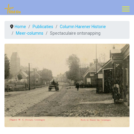
Home
Publicaties
Column Harener Historie
Meer-columns
Spectaculaire ontsnapping