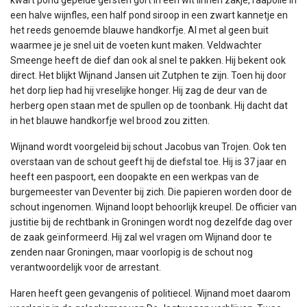
een halve wijnfles, een half pond siroop in een zwart kannetje en
het reeds genoemde blauwe handkorfje. Al met al geen buit
waarmee je je snel uit de voeten kunt maken. Veldwachter
Smeenge heeft de dief dan ook al snel te pakken. Hij bekent ook
direct. Het blijkt Wijnand Jansen uit Zutphen te zijn. Toen hij door
het dorp liep had hij vreselijke honger. Hij zag de deur van de
herberg open staan met de spullen op de toonbank. Hij dacht dat
in het blauwe handkorfje wel brood zou zitten.
Wijnand wordt voorgeleid bij schout Jacobus van Trojen. Ook ten
overstaan van de schout geeft hij de diefstal toe. Hij is 37 jaar en
heeft een paspoort, een doopakte en een werkpas van de
burgemeester van Deventer bij zich. Die papieren worden door de
schout ingenomen. Wijnand loopt behoorlijk kreupel. De officier van
justitie bij de rechtbank in Groningen wordt nog dezelfde dag over
de zaak geïnformeerd. Hij zal wel vragen om Wijnand door te
zenden naar Groningen, maar voorlopig is de schout nog
verantwoordelijk voor de arrestant.
Haren heeft geen gevangenis of politiecel. Wijnand moet daarom