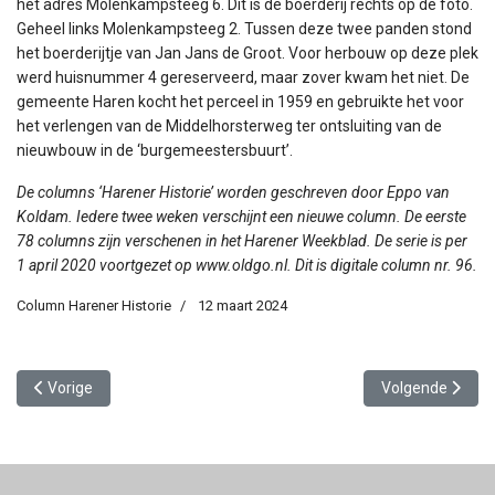
het adres Molenkampsteeg 6. Dit is de boerderij rechts op de foto.
Geheel links Molenkampsteeg 2. Tussen deze twee panden stond
het boerderijtje van Jan Jans de Groot. Voor herbouw op deze plek
werd huisnummer 4 gereserveerd, maar zover kwam het niet. De
gemeente Haren kocht het perceel in 1959 en gebruikte het voor
het verlengen van de Middelhorsterweg ter ontsluiting van de
nieuwbouw in de ‘burgemeestersbuurt’.
De columns ‘Harener Historie’ worden geschreven door Eppo van
Koldam. Iedere twee weken verschijnt een nieuwe column. De eerste
78 columns zijn verschenen in het Harener Weekblad. De serie is per
1 april 2020 voortgezet op www.oldgo.nl. Dit is digitale column nr. 96.
Column Harener Historie
12 maart 2024
Vorig artikel: Groene Kruisgebouw Meerweg
Volgende artikel
Vorige
Volgende