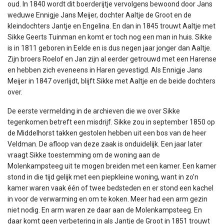
oud. In 1840 wordt dit boerderijtje vervolgens bewoond door Jans
weduwe Ennigje Jans Meijer, dochter Aaltje de Groot en de
kleindochters Jantje en Engelina. En dan in 1845 trouwt Aaltje met
Sikke Geerts Tuinman en komt er toch nog een man in huis. Sikke
is in 1811 geboren in Eelde en is dus negen jaar jonger dan Aaltje.
Zijn broers Roelof en Jan zijn al eerder getrouwd met een Harense
en hebben zich eveneens in Haren gevestigd. Als Ennigje Jans
Meijer in 1847 overlijdt, blijft Sikke met Aaltje en de beide dochters
over.
De eerste vermelding in de archieven die we over Sikke
tegenkomen betreft een misdrijf. Sikke zou in september 1850 op
de Middelhorst takken gestolen hebben uit een bos van de heer
Veldman. De afloop van deze zaak is onduidelijk. Een jaar later
vraagt Sikke toestemming om de woning aan de
Molenkampsteeg uit te mogen breiden met een kamer. Een kamer
stond in die tijd gelijk met een piepkleine woning, want in zo’n
kamer waren vaak één of twee bedsteden en er stond een kachel
in voor de verwarming en om te koken. Meer had een arm gezin
niet nodig. En arm waren ze daar aan de Molenkampsteeg. En
daar komt geen verbetering in als Jantje de Groot in 1851 trouwt