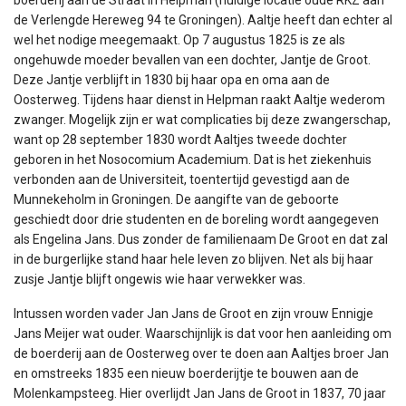
de Verlengde Hereweg 94 te Groningen). Aaltje heeft dan echter al
wel het nodige meegemaakt. Op 7 augustus 1825 is ze als
ongehuwde moeder bevallen van een dochter, Jantje de Groot.
Deze Jantje verblijft in 1830 bij haar opa en oma aan de
Oosterweg. Tijdens haar dienst in Helpman raakt Aaltje wederom
zwanger. Mogelijk zijn er wat complicaties bij deze zwangerschap,
want op 28 september 1830 wordt Aaltjes tweede dochter
geboren in het Nosocomium Academium. Dat is het ziekenhuis
verbonden aan de Universiteit, toentertijd gevestigd aan de
Munnekeholm in Groningen. De aangifte van de geboorte
geschiedt door drie studenten en de boreling wordt aangegeven
als Engelina Jans. Dus zonder de familienaam De Groot en dat zal
in de burgerlijke stand haar hele leven zo blijven. Net als bij haar
zusje Jantje blijft ongewis wie haar verwekker was.
Intussen worden vader Jan Jans de Groot en zijn vrouw Ennigje
Jans Meijer wat ouder. Waarschijnlijk is dat voor hen aanleiding om
de boerderij aan de Oosterweg over te doen aan Aaltjes broer Jan
en omstreeks 1835 een nieuw boerderijtje te bouwen aan de
Molenkampsteeg. Hier overlijdt Jan Jans de Groot in 1837, 70 jaar