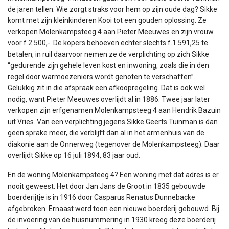
de jaren tellen. Wie zorgt straks voor hem op zijn oude dag? Sikke
komt met zijn kleinkinderen Kooi tot een gouden oplossing. Ze
verkopen Molenkampsteeg 4 aan Pieter Meeuwes en zijn vrouw
voor f.2.500,-. De kopers behoeven echter slechts f.1.591,25 te
betalen, in ruil daarvoor nemen ze de verplichting op zich Sikke
“gedurende zijn gehele leven kost en inwoning, zoals die in den
regel door warmoezeniers wordt genoten te verschaffen”.
Gelukkig zit in die afspraak een afkoopregeling. Dat is ook wel
nodig, want Pieter Meeuwes overlijdt al in 1886. Twee jaar later
verkopen zijn erfgenamen Molenkampsteeg 4 aan Hendrik Bazuin
uit Vries. Van een verplichting jegens Sikke Geerts Tuinman is dan
geen sprake meer, die verblijft dan al in het armenhuis van de
diakonie aan de Onnerweg (tegenover de Molenkampsteeg). Daar
overlijdt Sikke op 16 juli 1894, 83 jaar oud.
En de woning Molenkampsteeg 4? Een woning met dat adres is er
nooit geweest. Het door Jan Jans de Groot in 1835 gebouwde
boerderijtje is in 1916 door Casparus Renatus Dunnebacke
afgebroken. Ernaast werd toen een nieuwe boerderij gebouwd. Bij
de invoering van de huisnummering in 1930 kreeg deze boerderij