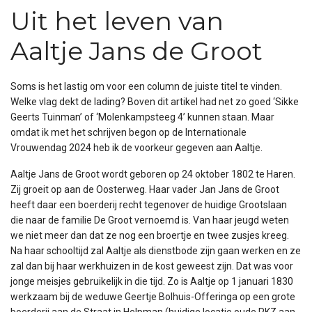
Uit het leven van
Aaltje Jans de Groot
Soms is het lastig om voor een column de juiste titel te vinden.
Welke vlag dekt de lading? Boven dit artikel had net zo goed ‘Sikke
Geerts Tuinman’ of ‘Molenkampsteeg 4’ kunnen staan. Maar
omdat ik met het schrijven begon op de Internationale
Vrouwendag 2024 heb ik de voorkeur gegeven aan Aaltje.
Aaltje Jans de Groot wordt geboren op 24 oktober 1802 te Haren.
Zij groeit op aan de Oosterweg. Haar vader Jan Jans de Groot
heeft daar een boerderij recht tegenover de huidige Grootslaan
die naar de familie De Groot vernoemd is. Van haar jeugd weten
we niet meer dan dat ze nog een broertje en twee zusjes kreeg.
Na haar schooltijd zal Aaltje als dienstbode zijn gaan werken en ze
zal dan bij haar werkhuizen in de kost geweest zijn. Dat was voor
jonge meisjes gebruikelijk in die tijd. Zo is Aaltje op 1 januari 1830
werkzaam bij de weduwe Geertje Bolhuis-Offeringa op een grote
boerderij aan de Straat in Helpman (huidige locatie oude RKZ aan