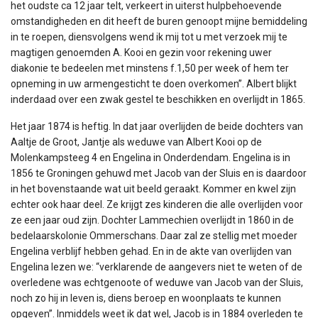
het oudste ca 12 jaar telt, verkeert in uiterst hulpbehoevende
omstandigheden en dit heeft de buren genoopt mijne bemiddeling
in te roepen, diensvolgens wend ik mij tot u met verzoek mij te
magtigen genoemden A. Kooi en gezin voor rekening uwer
diakonie te bedeelen met minstens f.1,50 per week of hem ter
opneming in uw armengesticht te doen overkomen”. Albert blijkt
inderdaad over een zwak gestel te beschikken en overlijdt in 1865.
Het jaar 1874 is heftig. In dat jaar overlijden de beide dochters van
Aaltje de Groot, Jantje als weduwe van Albert Kooi op de
Molenkampsteeg 4 en Engelina in Onderdendam. Engelina is in
1856 te Groningen gehuwd met Jacob van der Sluis en is daardoor
in het bovenstaande wat uit beeld geraakt. Kommer en kwel zijn
echter ook haar deel. Ze krijgt zes kinderen die alle overlijden voor
ze een jaar oud zijn. Dochter Lammechien overlijdt in 1860 in de
bedelaarskolonie Ommerschans. Daar zal ze stellig met moeder
Engelina verblijf hebben gehad. En in de akte van overlijden van
Engelina lezen we: “verklarende de aangevers niet te weten of de
overledene was echtgenoote of weduwe van Jacob van der Sluis,
noch zo hij in leven is, diens beroep en woonplaats te kunnen
opgeven”. Inmiddels weet ik dat wel, Jacob is in 1884 overleden te