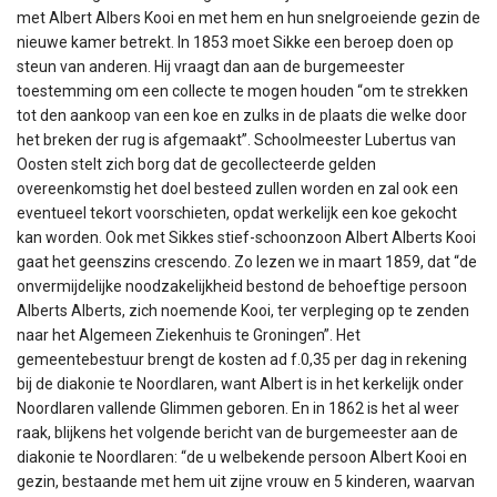
met Albert Albers Kooi en met hem en hun snelgroeiende gezin de
nieuwe kamer betrekt. In 1853 moet Sikke een beroep doen op
steun van anderen. Hij vraagt dan aan de burgemeester
toestemming om een collecte te mogen houden “om te strekken
tot den aankoop van een koe en zulks in de plaats die welke door
het breken der rug is afgemaakt”. Schoolmeester Lubertus van
Oosten stelt zich borg dat de gecollecteerde gelden
overeenkomstig het doel besteed zullen worden en zal ook een
eventueel tekort voorschieten, opdat werkelijk een koe gekocht
kan worden. Ook met Sikkes stief-schoonzoon Albert Alberts Kooi
gaat het geenszins crescendo. Zo lezen we in maart 1859, dat “de
onvermijdelijke noodzakelijkheid bestond de behoeftige persoon
Alberts Alberts, zich noemende Kooi, ter verpleging op te zenden
naar het Algemeen Ziekenhuis te Groningen”. Het
gemeentebestuur brengt de kosten ad f.0,35 per dag in rekening
bij de diakonie te Noordlaren, want Albert is in het kerkelijk onder
Noordlaren vallende Glimmen geboren. En in 1862 is het al weer
raak, blijkens het volgende bericht van de burgemeester aan de
diakonie te Noordlaren: “de u welbekende persoon Albert Kooi en
gezin, bestaande met hem uit zijne vrouw en 5 kinderen, waarvan