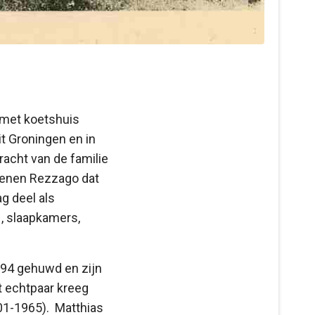
a met koetshuis
t Groningen en in
acht van de familie
dwenen Rezzago dat
g deel als
, slaapkamers,
894 gehuwd en zijn
t echtpaar kreeg
901-1965). Matthias