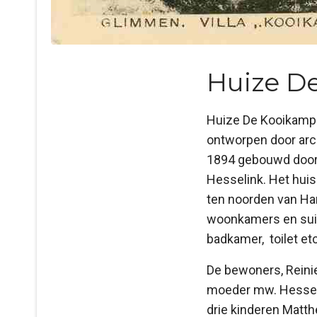
Huize D
Huize De Kooikamp a
ontworpen door arch
1894 gebouwd door 
Hesselink. Het huis
ten noorden van Har
woonkamers en suit
badkamer, toilet etc
De bewoners, Reinie
moeder mw. Hesselin
drie kinderen Matth