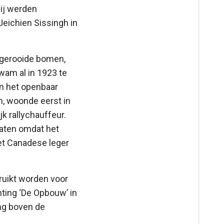
ij werden
Jeichien Sissingh in
 gerooide bomen,
am al in 1923 te
in het openbaar
n, woonde eerst in
k rallychauffeur.
rlaten omdat het
het Canadese leger
ruikt worden voor
hting ‘De Opbouw’ in
ing boven de