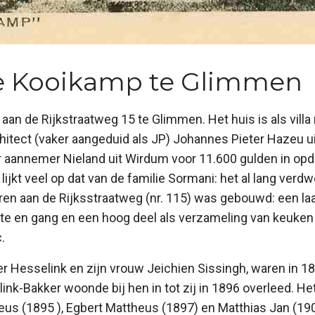
e Kooikamp te Glimmen
an de Rijkstraatweg 15 te Glimmen. Het huis is als vill
itect (vaker aangeduid als JP) Johannes Pieter Hazeu ui
aannemer Nieland uit Wirdum voor 11.600 gulden in opdr
 lijkt veel op dat van de familie Sormani: het al lang ver
en aan de Rijksstraatweg (nr. 115) was gebouwd: een laa
e en gang en een hoog deel als verzameling van keuken 
.
r Hesselink en zijn vrouw Jeichien Sissingh, waren in 1
k-Bakker woonde bij hen in tot zij in 1896 overleed. He
eus (1895 ), Egbert Mattheus (1897) en Matthias Jan (1