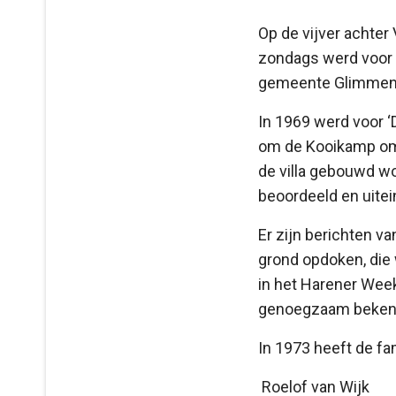
Op de vijver achter
zondags werd voor 
gemeente Glimmen-
In 1969 werd voor ‘
om de Kooikamp om t
de villa gebouwd w
beoordeeld en uite
Er zijn berichten v
grond opdoken, die 
in het Harener Week
genoegzaam bekend 
In 1973 heeft de fa
Roelof van Wijk