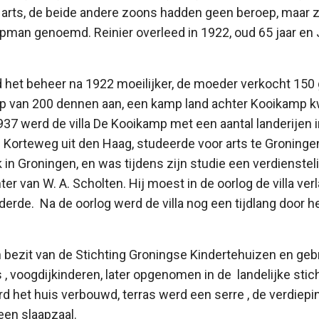
 arts, de beide andere zoons hadden geen beroep, maar z
pman genoemd. Reinier overleed in 1922, oud 65 jaar en 
d het beheer na 1922 moeilijker, de moeder verkocht 150
p van 200 dennen aan, een kamp land achter Kooikamp kw
937 werd de villa De Kooikamp met een aantal landerijen 
n Korteweg uit den Haag, studeerde voor arts te Groninge
n Groningen, en was tijdens zijn studie een verdienstelij
er van W. A. Scholten. Hij moest in de oorlog de villa ve
rderde. Na de oorlog werd de villa nog een tijdlang door 
 bezit van de Stichting Groningse Kindertehuizen en geb
, voogdijkinderen, later opgenomen in de landelijke stic
rd het huis verbouwd, terras werd een serre , de verdiep
en slaapzaal.