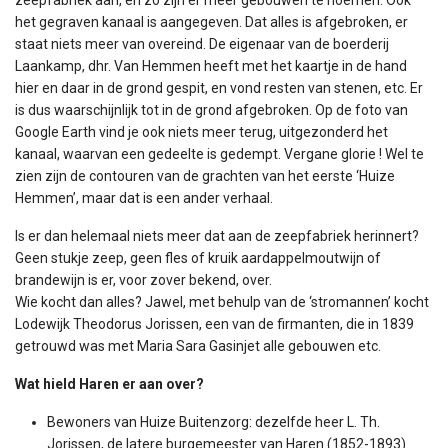
het gegraven kanaal is aangegeven. Dat alles is afgebroken, er
staat niets meer van overeind. De eigenaar van de boerderij
Laankamp, dhr. Van Hemmen heeft met het kaartje in de hand
hier en daar in de grond gespit, en vond resten van stenen, etc. Er
is dus waarschijnlijk tot in de grond afgebroken. Op de foto van
Google Earth vind je ook niets meer terug, uitgezonderd het
kanaal, waarvan een gedeelte is gedempt. Vergane glorie ! Wel te
zien zijn de contouren van de grachten van het eerste ‘Huize
Hemmen’, maar dat is een ander verhaal.
Is er dan helemaal niets meer dat aan de zeepfabriek herinnert?
Geen stukje zeep, geen fles of kruik aardappelmoutwijn of
brandewijn is er, voor zover bekend, over.
Wie kocht dan alles? Jawel, met behulp van de ‘stromannen’ kocht
Lodewijk Theodorus Jorissen, een van de firmanten, die in 1839
getrouwd was met Maria Sara Gasinjet alle gebouwen etc.
Wat hield Haren er aan over?
Bewoners van Huize Buitenzorg: dezelfde heer L. Th.
Jorissen, de latere burgemeester van Haren (1852-1893)