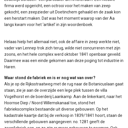
firma werd opgericht, een octrooi voor het maken van zeep
gekocht, een zeepzieder uit Doetinchem gehaald en de zaak kon
een herstart maken. Dat was het moment waarop van der Aa
langs kwam voor het ‘artikel’ in zijn woordenboek.
Helaas hielp het allemaal niet, ook de affaire in zeep werkte niet,
vader van Lennep trok zich terug, wilde niet concurreren met zijn
zoons, en het hele complex werd oktober 1841 openbaar geveild.
Daarmee was een einde gekomen aan deze poging tot industrie in
Haren.
Waar stond de fabriek en is er nog wat van over?
Als je op de Rijksstraatweg met de rug naar de Botanicuslaan gaat
staan, zie je aan de overzijde een lege plek tussen de villa
Vogelhorst en de boerderij Laankamp. Aan de linkerkant, naar het
Hoornse Diep / Noord Willemskanaal toe, stond het
fabriekscomplex bestaande uit diverse gebouwen. Op het
kadastrale kaartje dat bij de verkoop in 1839/1841 hoort, staan de
verschillende gebouwen aangegeven: no. 1281 geeft de
zeepfabriek aan, en zo zijn er meer gebouwen te noemen. Ook