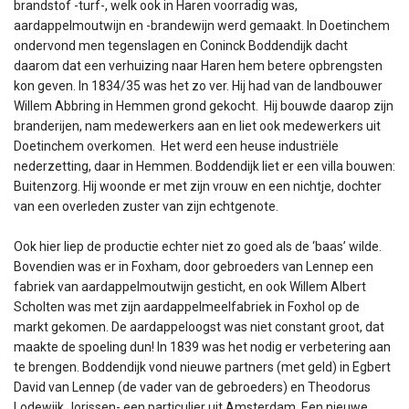
brandstof -turf-, welk ook in Haren voorradig was,
aardappelmoutwijn en -brandewijn werd gemaakt. In Doetinchem
ondervond men tegenslagen en Coninck Boddendijk dacht
daarom dat een verhuizing naar Haren hem betere opbrengsten
kon geven. In 1834/35 was het zo ver. Hij had van de landbouwer
Willem Abbring in Hemmen grond gekocht. Hij bouwde daarop zijn
branderijen, nam medewerkers aan en liet ook medewerkers uit
Doetinchem overkomen. Het werd een heuse industriële
nederzetting, daar in Hemmen. Boddendijk liet er een villa bouwen:
Buitenzorg. Hij woonde er met zijn vrouw en een nichtje, dochter
van een overleden zuster van zijn echtgenote.
Ook hier liep de productie echter niet zo goed als de ‘baas’ wilde.
Bovendien was er in Foxham, door gebroeders van Lennep een
fabriek van aardappelmoutwijn gesticht, en ook Willem Albert
Scholten was met zijn aardappelmeelfabriek in Foxhol op de
markt gekomen. De aardappeloogst was niet constant groot, dat
maakte de spoeling dun! In 1839 was het nodig er verbetering aan
te brengen. Boddendijk vond nieuwe partners (met geld) in Egbert
David van Lennep (de vader van de gebroeders) en Theodorus
Lodewijk Jorissen- een particulier uit Amsterdam. Een nieuwe