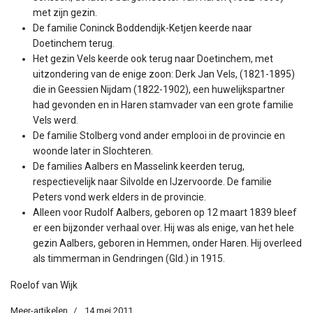
met zijn gezin.
De familie Coninck Boddendijk-Ketjen keerde naar
Doetinchem terug.
Het gezin Vels keerde ook terug naar Doetinchem, met
uitzondering van de enige zoon: Derk Jan Vels, (1821-1895)
die in Geessien Nijdam (1822-1902), een huwelijkspartner
had gevonden en in Haren stamvader van een grote familie
Vels werd.
De familie Stolberg vond ander emplooi in de provincie en
woonde later in Slochteren.
De families Aalbers en Masselink keerden terug,
respectievelijk naar Silvolde en IJzervoorde. De familie
Peters vond werk elders in de provincie.
Alleen voor Rudolf Aalbers, geboren op 12 maart 1839 bleef
er een bijzonder verhaal over. Hij was als enige, van het hele
gezin Aalbers, geboren in Hemmen, onder Haren. Hij overleed
als timmerman in Gendringen (Gld.) in 1915.
Roelof van Wijk
Meer-artikelen
14 mei 2011