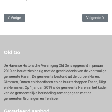
Vorig artikel: Groningse Buitenschool Appèlbergen
Volgende artikel
Vorige
Volgende
Old Go
De Harense Historische Vereniging Old Go is opgericht in januari
2010 en houdt zich bezig met de geschiedenis van de voormalige
gemeente Haren. De gemeente bestond uit de dorpen Haren,
Glimmen, Onnen en Noordlaren en de buurtschappen Essen, Dilgt
en Hemmen. Op 1 januari 2019 is de gemeente Haren in het kader
van de gemeentelijke herindeling samengegaan met de
gemeenten Groningen en Ten Boer.
Gevarieerd aanbod