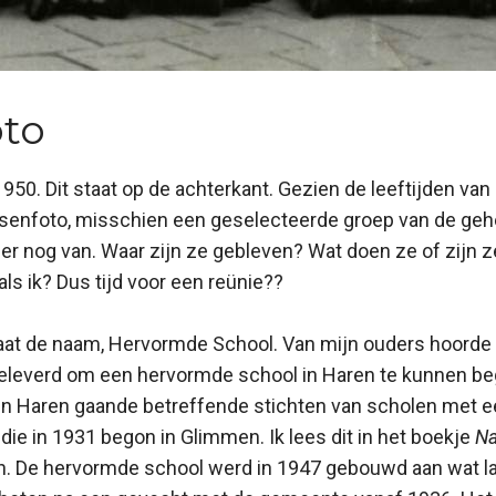
oto
950. Dit staat op de achterkant. Gezien de leeftijden van d
ssenfoto, misschien een geselecteerde groep van de gehe
k er nog van. Waar zijn ze gebleven? Wat doen ze of zijn 
ls ik? Dus tijd voor een reünie??
at de naam, Hervormde School. Van mijn ouders hoorde i
 geleverd om een hervormde school in Haren te kunnen b
in Haren gaande betreffende stichten van scholen met ee
jd die in 1931 begon in Glimmen. Ik lees dit in het boekje
Na
n. De hervormde school werd in 1947 gebouwd aan wat l