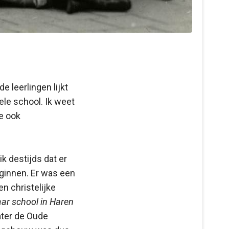
e leerlingen lijkt
le school. Ik weet
ze ook
k destijds dat er
eginnen. Er was een
n christelijke
ar school in Haren
ater de Oude