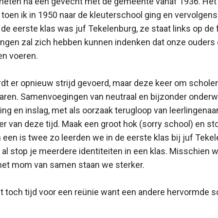
 heten na een gevecht met de gemeente vanaf 1936. He
 toen ik in 1950 naar de kleuterschool ging en vervolgens
n de eerste klas was juf Tekelenburg, ze staat links op de
ingen zal zich hebben kunnen indenken dat onze ouders 
en voeren.
wordt er opnieuw strijd gevoerd, maar deze keer om schol
Haren. Samenvoegingen van neutraal en bijzonder onderwi
ng en inslag, met als oorzaak terugloop van leerlingenaa
er van deze tijd. Maak een groot hok (sorry school) en sto
n een is twee zo leerden we in de eerste klas bij juf Teke
 al stop je meerdere identiteiten in een klas. Misschien 
 het mom van samen staan we sterker.
 toch tijd voor een reünie want een andere hervormde sc