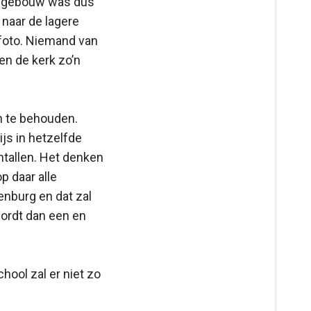
t gebouw was dus
 naar de lagere
 foto. Niemand van
en de kerk zo’n
en te behouden.
js in hetzelfde
ntallen. Het denken
p daar alle
lenburg en dat zal
wordt dan een en
hool zal er niet zo