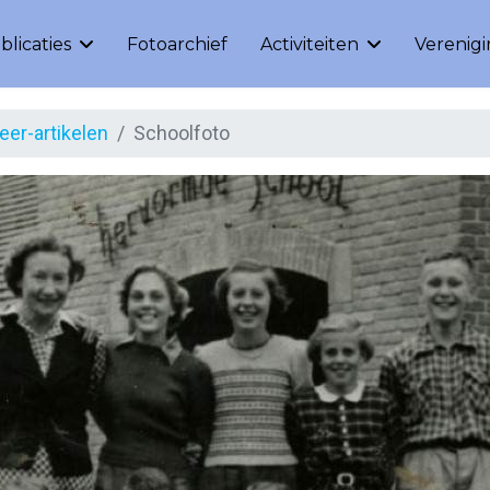
blicaties
Fotoarchief
Activiteiten
Verenig
er-artikelen
Schoolfoto