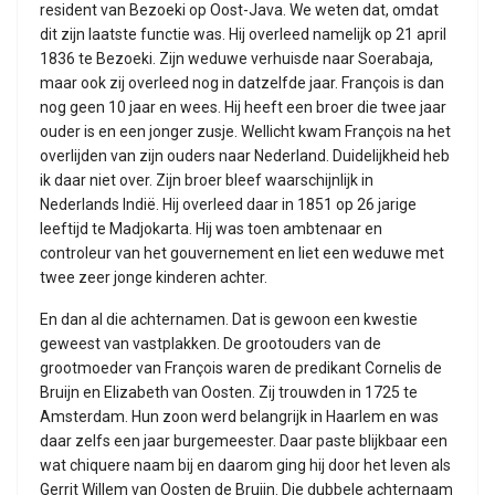
resident van Bezoeki op Oost-Java. We weten dat, omdat
dit zijn laatste functie was. Hij overleed namelijk op 21 april
1836 te Bezoeki. Zijn weduwe verhuisde naar Soerabaja,
maar ook zij overleed nog in datzelfde jaar. François is dan
nog geen 10 jaar en wees. Hij heeft een broer die twee jaar
ouder is en een jonger zusje. Wellicht kwam François na het
overlijden van zijn ouders naar Nederland. Duidelijkheid heb
ik daar niet over. Zijn broer bleef waarschijnlijk in
Nederlands Indië. Hij overleed daar in 1851 op 26 jarige
leeftijd te Madjokarta. Hij was toen ambtenaar en
controleur van het gouvernement en liet een weduwe met
twee zeer jonge kinderen achter.
En dan al die achternamen. Dat is gewoon een kwestie
geweest van vastplakken. De grootouders van de
grootmoeder van François waren de predikant Cornelis de
Bruijn en Elizabeth van Oosten. Zij trouwden in 1725 te
Amsterdam. Hun zoon werd belangrijk in Haarlem en was
daar zelfs een jaar burgemeester. Daar paste blijkbaar een
wat chiquere naam bij en daarom ging hij door het leven als
Gerrit Willem van Oosten de Bruijn. Die dubbele achternaam