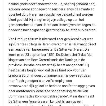
baldadigheid heeft ondervonden. Ja, naar hij gehoord had,
zouden iedere zondagavond reizigers langs de straatweg
door het dorp Haren aan dusdanige baldadigheid worden
bloot gesteld. Hij dringt er bij zijn collega op aan het
gemeentebestuur van Haren aan te schrijven om tegen de
bedoelde baldadigheden gestrengelijk te laten surveilleren.
Van Limburg Stirum is uiteraard zeer gepikeerd over wat
zijn Drentse collega in Haren overkomen is. Hij vraagt direct
een reactie van burgemeester De Sitter van Haren. Die
komt er op 23 september 1851. De Sitter schrijft dat “de
klagte van den Heer Commissaris des Konings in de
provincie Drenthe ons smartelijk heeft aangedaan”. Hij
heeft er alle begrip voor, dat deze brief ook voor Van
Limburg Stirum hoogst onaangenaam is geweest, daar
men “toch genegen is en zelfs verpligt een
onvoorwaardelijk geloof te hechten aan feiten opgegeven
door ambtenaren, eene zoo hooge stelling als die van
Commissaris des Konings bekleedende”. Maar dan maakt
De Sitter een forse draai en kondigt hij aan op een