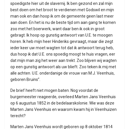
spoedigste hier uit de slavernij. Ik ben gezond en zal mijn
best doen om het broot te verdienen met Godswil en mijn
man ook en dan hoop ik om de gemeente geen last meer
aan doen. En het is nu de beste tijd om aan gang te komen
zoo met het boerwerk, want daar ben ik ook in groot
gebragt. Ik hoop op gunstig antwoort van U.E. te moogen
horen. Ik heb mijn heer Hinderiks gevraagt, maar die zegt
ieder keer uw moet wagten tot dat ik antwoort terug heb,
dus hoop ik dat U.E. ons spoedig moogt te huis vragen, eer
dat mijn man zig het weer aan trekt. Zoo blijven wij wagten
op een gunstig antwoort als uw blieft. Zoo teken ik mij met
alle achten. U.E. onderdanige de vrouw van M.J. Veenhuis,
geboren Bruins”.
De brief heeft niet mogen baten. Nog voordat de
burgemeester reageerde, overleed Marten Jans Veenhuis
op 6 augustus 1852 in de bedelaarskolonie. Wie was deze
Marten Jans Veenhuis en waarom kwam hij in Veenhuizen
terecht?
Marten Jans Veenhuis wordt geboren op 8 oktober 1814