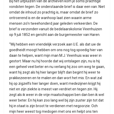
Bij het uitpluizen van de archieven kom je soms prachtige
vondsten tegen. De onderstaande brief is daar een van. Niet
omdat de inhoud zo prachtig is, maar omdat de brief zo
ontroerend is en de wanhoop laat zien waarin arme
mensen zo’n tweehonderd jaar geleden verkeerden. De
brief is verzonden vanuit de bedelaarskolonie Veenhuizen
op 9 juli 1852 en gericht aan de burgemeester van Haren.
“Wij hebben een vriendelijk verzoek aan U.E. als dat uw de
goedheidt moogt hebben om ons nog tog spoedig hier van
daan te helpen, want mijn man M.J. Veenhuis was weer in
gestort. Maar nu hij hoorde dat wij ontslagen zijn, nu is hij
een geheel veel beter en nu verlang hij zoo om weg te gaan,
want hij zegt als hij hier langer blijft dan begint hij weer te
prakkezeeren en te malen en dan wort het mis. En wat zal
hij op zigzelfs hier langer doen, want medezijnen krijgt hij
niet en zijn ziekte is meest van verdriet en tegen zin. Hij
zegt als ik weer in de vrije maatschappei ben dan ben ik wel
weer beter. En hij kan zoo lang wel bij zijn zuster zijn tot dat
hij in staat is zijn broot te verdienen met negoorzie. Och
mijn heer weest tog medogen met ons en helpt ons ten