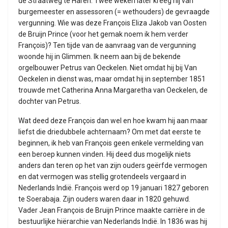
de Straatweg te Haren. Twee weken later kreeg hij van
burgemeester en assessoren (= wethouders) de gevraagde
vergunning. Wie was deze François Eliza Jakob van Oosten
de Bruijn Prince (voor het gemak noem ik hem verder
François)? Ten tijde van de aanvraag van de vergunning
woonde hij in Glimmen. Ik neem aan bij de bekende
orgelbouwer Petrus van Oeckelen. Niet omdat hij bij Van
Oeckelen in dienst was, maar omdat hij in september 1851
trouwde met Catherina Anna Margaretha van Oeckelen, de
dochter van Petrus.
Wat deed deze François dan wel en hoe kwam hij aan maar
liefst die driedubbele achternaam? Om met dat eerste te
beginnen, ik heb van François geen enkele vermelding van
een beroep kunnen vinden. Hij deed dus mogelijk niets
anders dan teren op het van zijn ouders geërfde vermogen
en dat vermogen was stellig grotendeels vergaard in
Nederlands Indië. François werd op 19 januari 1827 geboren
te Soerabaja. Zijn ouders waren daar in 1820 gehuwd.
Vader Jean François de Bruijn Prince maakte carrière in de
bestuurlijke hiërarchie van Nederlands Indië. In 1836 was hij