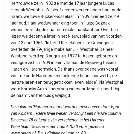
hertrouwde ze In 1902 ze met de 17 jaar jongere Lucas
Hendrik Westphal. Ze bleef echter werken onder haar oude
naam, weduwe Bücker-Bosselaar. In 1909 overleed ze, 49
jaar oud. Haar weduwnaar ging toen in Huize Bezoeki
wonen en vestigde daar een makelaarskantoor. Over hem
lezen we decennia later in het Nieuwsblad van het Noorden
van 13 april 1956: “In het R.K. ziekenhuis te Groningen is
overleden de 79-jarige makelaar L.H. Westphal. De heer
Westphal werd op 3 augustus 1877 te Assen geboren en
vestigde zich in 1909 in een villa aan de Rijksweg tussen
Haren en Harenermolen. De thans overledene was vooral
voor de oude Hareners een bekende figuur, hoewel hij de
laatste jaren een teruggetrokken leven leidde”. Na Westphal
werd Kornelis Anko Themmen eigenaar. Mogelijk heeft hij
de naam van het huis gewijzigd.
De columns ‘Harener Historie’ worden geschreven door Eppo
van Koldam. Iedere twee weken verschijnt een nieuwe column.
De eerste 78 columns zijn verschenen in het Harener
Weekblad. De serie is per 1 april 2020 voortgezet op
www.oldgo.nl. Dit is digitale column nr. 88.