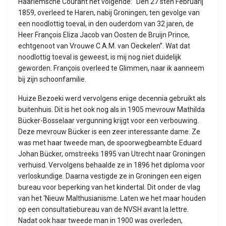
Haarlemsche Courant het volgende: “Den 27 sten Februarij
1859, overleed te Haren, nabij Groningen, ten gevolge van
een noodlottig toeval, in den ouderdom van 32 jaren, de
Heer François Eliza Jacob van Oosten de Bruijn Prince,
echtgenoot van Vrouwe C.A.M. van Oeckelen”. Wat dat
noodlottig toeval is geweest, is mij nog niet duidelijk
geworden. François overleed te Glimmen, naar ik aanneem
bij zijn schoonfamilie.
Huize Bezoeki werd vervolgens enige decennia gebruikt als
buitenhuis. Dit is het ook nog als in 1905 mevrouw Mathilda
Bücker-Bosselaar vergunning krijgt voor een verbouwing.
Deze mevrouw Bücker is een zeer interessante dame. Ze
was met haar tweede man, de spoorwegbeambte Eduard
Johan Bücker, omstreeks 1895 van Utrecht naar Groningen
verhuisd. Vervolgens behaalde ze in 1896 het diploma voor
verloskundige. Daarna vestigde ze in Groningen een eigen
bureau voor beperking van het kindertal. Dit onder de vlag
van het ‘Nieuw Malthusianisme. Laten we het maar houden
op een consultatiebureau van de NVSH avant la lettre.
Nadat ook haar tweede man in 1900 was overleden,