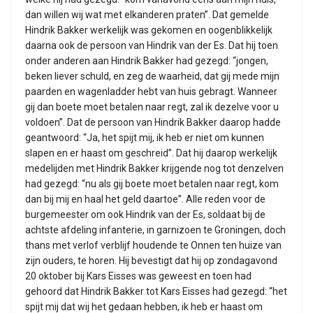
dan willen wij wat met elkanderen praten”. Dat gemelde
Hindrik Bakker werkelijk was gekomen en oogenblikkelijk
daarna ook de persoon van Hindrik van der Es. Dat hij toen
onder anderen aan Hindrik Bakker had gezegd: “jongen,
beken liever schuld, en zeg de waarheid, dat gij mede mijn
paarden en wagenladder hebt van huis gebragt. Wanneer
gij dan boete moet betalen naar regt, zal ik dezelve voor u
voldoen”. Dat de persoon van Hindrik Bakker daarop hadde
geantwoord: “Ja, het spijt mij, ik heb er niet om kunnen
slapen en er haast om geschreid”. Dat hij daarop werkelijk
medelijden met Hindrik Bakker krijgende nog tot denzelven
had gezegd: “nu als gij boete moet betalen naar regt, kom
dan bij mij en haal het geld daartoe”. Alle reden voor de
burgemeester om ook Hindrik van der Es, soldaat bij de
achtste afdeling infanterie, in garnizoen te Groningen, doch
thans met verlof verblijf houdende te Onnen ten huize van
zijn ouders, te horen. Hij bevestigt dat hij op zondagavond
20 oktober bij Kars Eisses was geweest en toen had
gehoord dat Hindrik Bakker tot Kars Eisses had gezegd: “het
spijt mij dat wij het gedaan hebben, ik heb er haast om