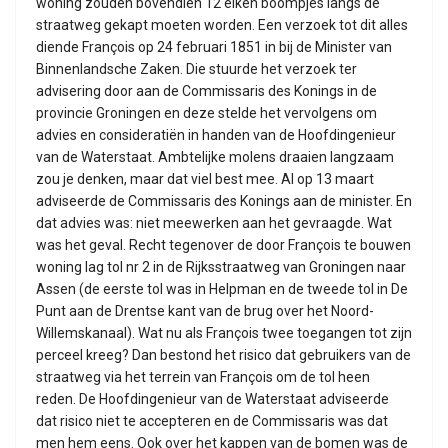
woning zouden bovendien 12 eiken boompjes langs de
straatweg gekapt moeten worden. Een verzoek tot dit alles
diende François op 24 februari 1851 in bij de Minister van
Binnenlandsche Zaken. Die stuurde het verzoek ter
advisering door aan de Commissaris des Konings in de
provincie Groningen en deze stelde het vervolgens om
advies en consideratiën in handen van de Hoofdingenieur
van de Waterstaat. Ambtelijke molens draaien langzaam
zou je denken, maar dat viel best mee. Al op 13 maart
adviseerde de Commissaris des Konings aan de minister. En
dat advies was: niet meewerken aan het gevraagde. Wat
was het geval. Recht tegenover de door François te bouwen
woning lag tol nr 2 in de Rijksstraatweg van Groningen naar
Assen (de eerste tol was in Helpman en de tweede tol in De
Punt aan de Drentse kant van de brug over het Noord-
Willemskanaal). Wat nu als François twee toegangen tot zijn
perceel kreeg? Dan bestond het risico dat gebruikers van de
straatweg via het terrein van François om de tol heen
reden. De Hoofdingenieur van de Waterstaat adviseerde
dat risico niet te accepteren en de Commissaris was dat
men hem eens. Ook over het kappen van de bomen was de