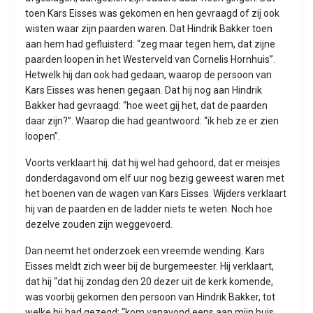
toen Kars Eisses was gekomen en hen gevraagd of zij ook
wisten waar zijn paarden waren. Dat Hindrik Bakker toen
aan hem had gefluisterd: “zeg maar tegen hem, dat zijne
paarden loopen in het Westerveld van Cornelis Hornhuis”.
Hetwelk hij dan ook had gedaan, waarop de persoon van
Kars Eisses was henen gegaan. Dat hij nog aan Hindrik
Bakker had gevraagd: “hoe weet gij het, dat de paarden
daar zijn?”. Waarop die had geantwoord: “ik heb ze er zien
loopen”.
Voorts verklaart hij. dat hij wel had gehoord, dat er meisjes
donderdagavond om elf uur nog bezig geweest waren met
het boenen van de wagen van Kars Eisses. Wijders verklaart
hij van de paarden en de ladder niets te weten. Noch hoe
dezelve zouden zijn weggevoerd.
Dan neemt het onderzoek een vreemde wending. Kars
Eisses meldt zich weer bij de burgemeester. Hij verklaart,
dat hij “dat hij zondag den 20 dezer uit de kerk komende,
was voorbij gekomen den persoon van Hindrik Bakker, tot
welke hij had gezegd: “kom vanavond eens aan mijn huis,