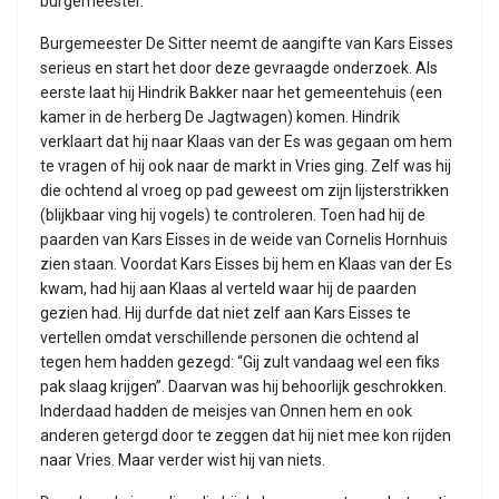
burgemeester.
Burgemeester De Sitter neemt de aangifte van Kars Eisses
serieus en start het door deze gevraagde onderzoek. Als
eerste laat hij Hindrik Bakker naar het gemeentehuis (een
kamer in de herberg De Jagtwagen) komen. Hindrik
verklaart dat hij naar Klaas van der Es was gegaan om hem
te vragen of hij ook naar de markt in Vries ging. Zelf was hij
die ochtend al vroeg op pad geweest om zijn lijsterstrikken
(blijkbaar ving hij vogels) te controleren. Toen had hij de
paarden van Kars Eisses in de weide van Cornelis Hornhuis
zien staan. Voordat Kars Eisses bij hem en Klaas van der Es
kwam, had hij aan Klaas al verteld waar hij de paarden
gezien had. Hij durfde dat niet zelf aan Kars Eisses te
vertellen omdat verschillende personen die ochtend al
tegen hem hadden gezegd: “Gij zult vandaag wel een fiks
pak slaag krijgen”. Daarvan was hij behoorlijk geschrokken.
Inderdaad hadden de meisjes van Onnen hem en ook
anderen getergd door te zeggen dat hij niet mee kon rijden
naar Vries. Maar verder wist hij van niets.