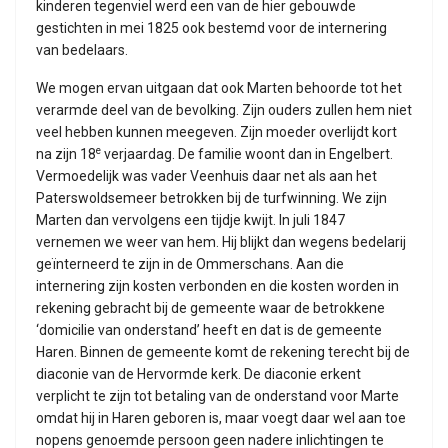
kinderen tegenviel werd een van de hier gebouwde
gestichten in mei 1825 ook bestemd voor de internering
van bedelaars.
We mogen ervan uitgaan dat ook Marten behoorde tot het
verarmde deel van de bevolking. Zijn ouders zullen hem niet
veel hebben kunnen meegeven. Zijn moeder overlijdt kort
e
na zijn 18
verjaardag. De familie woont dan in Engelbert.
Vermoedelijk was vader Veenhuis daar net als aan het
Paterswoldsemeer betrokken bij de turfwinning. We zijn
Marten dan vervolgens een tijdje kwijt. In juli 1847
vernemen we weer van hem. Hij blijkt dan wegens bedelarij
geïnterneerd te zijn in de Ommerschans. Aan die
internering zijn kosten verbonden en die kosten worden in
rekening gebracht bij de gemeente waar de betrokkene
‘domicilie van onderstand’ heeft en dat is de gemeente
Haren. Binnen de gemeente komt de rekening terecht bij de
diaconie van de Hervormde kerk. De diaconie erkent
verplicht te zijn tot betaling van de onderstand voor Marte
omdat hij in Haren geboren is, maar voegt daar wel aan toe
nopens genoemde persoon geen nadere inlichtingen te