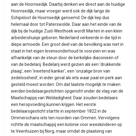
aan de Hoornsedijk. Daarbij denken we direct aan de huidige
Hoornsedijk, maar vroeger werd ook de dijk langs de
Schipsloot de Hoornsedijk genoemd. De dijk liep dus
helemaal door tot Paterswolde. Daar aan het einde van de
dijk bij de huidige Zuid-Westhoek wordt Marten in een klein
arbeidershuisje geboren. Nederland verkeerde in die tijd in
diepe armoede. Een groot deel van de bevolking was niet in
staat in het eigen levensonderhoud te voorzien en was
afhankelijk van de steun door de kerkelijke diaconieën of
van de bedelarij. Bedelarij werd gezien als een ‘drukkende
plaag’, een ‘ineetend kanker’, een ‘onzalige bron van
zedeloosheid’, in ieder geval als iets waar paal en perk aan
gesteld moest worden. Om dat laatste mogelijk te maken
werden bedelaargestichten opgericht onder de vlag van de
Maatschappij van Weldadigheid. Daar zouden bedelaars
een heropvoeding kunnen krijgen. Het eerste
bedelaarsgesticht startte in september 1822 in de
Ommerschans iets ten noorden van Ommen. Vervolgens
richtte de maatschappij een kolonie voor weeskinderen op
te Veenhuizen bij Norg, maar omdat de plaatsing van