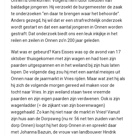
Onnen is overkomen. Volgens hem door toedoen van
baldadige jongeren. Hij verzoekt de burgemeester de zaak
te onderzoeken “en daar te brengen waar het behoorde”.
Anders gezegd, hij wil dat er een strafrechtelijk onderzoek
wordt gestart en dat een aantal jongeren in Onnen worden
gestraft. Dat onderzoek biedt ons een leuk inkijkje in het
reilen en zeilen in Onnen zo’n 200 jaar geleden.
Wat was er gebeurd? Kars Eisses was op de avond van 17
oktober thuisgekomen met zijn wagen en had toen zijn
paarden uitgespannen en in het weiland bij zijn huis laten
lopen. De volgende dag zou hij met een aantal meisjes uit
Onnen naar de jaarmarkt in Vries rijden. Maar wat ziet hij als
hij zich de volgende morgen gereed wil maken voor de
tocht naar Vries. In zijn weiland staan twee vreemde
paarden en zijn eigen paarden zijn verdwenen. Ook is zijn
wagenladder (= de zijkant van zijn boerenwagen)
weggehaald. Zo kan hij niet naar de markt in Vries! Vanuit
zijn huis aan de Dorpsweg (nu nr. 56 net ten zuiden van het
dorp Onnen) loopt hij het dorp Onnen in en spreekt daar
met Johanna Bazuin, de vrouw van landbouwer Hindrik