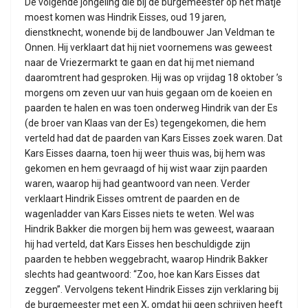
De volgende jongeling die bij de burgemeester op het matje
moest komen was Hindrik Eisses, oud 19 jaren,
dienstknecht, wonende bij de landbouwer Jan Veldman te
Onnen. Hij verklaart dat hij niet voornemens was geweest
naar de Vriezermarkt te gaan en dat hij met niemand
daaromtrent had gesproken. Hij was op vrijdag 18 oktober ’s
morgens om zeven uur van huis gegaan om de koeien en
paarden te halen en was toen onderweg Hindrik van der Es
(de broer van Klaas van der Es) tegengekomen, die hem
verteld had dat de paarden van Kars Eisses zoek waren. Dat
Kars Eisses daarna, toen hij weer thuis was, bij hem was
gekomen en hem gevraagd of hij wist waar zijn paarden
waren, waarop hij had geantwoord van neen. Verder
verklaart Hindrik Eisses omtrent de paarden en de
wagenladder van Kars Eisses niets te weten. Wel was
Hindrik Bakker die morgen bij hem was geweest, waaraan
hij had verteld, dat Kars Eisses hen beschuldigde zijn
paarden te hebben weggebracht, waarop Hindrik Bakker
slechts had geantwoord: “Zoo, hoe kan Kars Eisses dat
zeggen”. Vervolgens tekent Hindrik Eisses zijn verklaring bij
de burgemeester met een X, omdat hij geen schrijven heeft