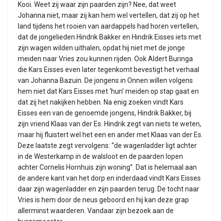
Kooi. Weet zij waar zijn paarden zijn? Nee, dat weet
Johanna niet, maar zij kan hem wel vertellen, dat zij op het
land tijdens het rooien van aardappels had horen vertellen,
dat de jongelieden Hindrik Bakker en Hindrik Eisses iets met
zijn wagen wilden uithalen, opdat hij niet met de jonge
meiden naar Vries zou kunnen rijden. Ook Aldert Buringa
die Kars Eisses even later tegenkomt bevestigt het verhaal
van Johanna Bazuin. De jongens in Onnen willen volgens
hem niet dat Kars Eisses met ‘hun’ meiden op stap gaat en
dat zij het nakijken hebben. Na enig zoeken vindt Kars
Eisses een van de genoemde jongens, Hindrik Bakker, bij
zijn vriend Klaas van der Es. Hindrik zegt van niets te weten,
maar hij fluistert wel het een en ander met Klaas van der Es.
Deze laatste zegt vervolgens: “de wagenladder ligt achter
in de Westerkamp in de walsloot en de paarden lopen
achter Cornelis Hornhuis zijn woning”. Dat is helemaal aan
de andere kant van het dorp en inderdaad vindt Kars Eisses
daar zijn wagenladder en zijn paarden terug. De tocht naar
Vries is hem door de neus geboord en hij kan deze grap
allerminst waarderen. Vandaar zijn bezoek aan de