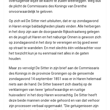
overtuigende wijze de klacht te zullen weerleggen. Weg dus
de plicht de Commissaris des Konings van Drenthe
onvoorwaardelijk te geloven.
Op zich wil De Sitter niet uitsluiten, dat er op zondagavond
in Haren enige baldadigheden plaats vinden. Alle herbergen
in het dorp zijn aan de doorgaande Rijksstraatweg gelegen
en de jeugd uit Haren en het naburige Onnen is gewoon zich
op zondagavond in het dorp te verenigen en bij goed weer
op straat te wandelen. En met slechts één veldwachter voor
het toezicht kun je nu eenmaal niet alles in de gaten
houden.
Maar zo vervolgt De Sitter in zijn brief aan de Commissaris
des Konings in de provincie Groningen op de genoemde
zondagavond 14 september 1851 was er in Haren helemaal
niets aan de hand. De Sitter baseert zich daarbij op de
verklaringen van twee ‘geloofwaardige en rustige
huisvaders’ in het dorp Haren woonachtig. De Sitter heeft
deze beide mannen onder ede gehoord en van dat verhoor
zijn processen verbaal opgemaakt. “Die getuigenissen zijn