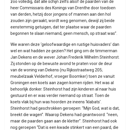
zoo volledig, dat alle schijn zelfs alsof de paarden van de
heer Commissaris des Konings van Drenthe door toedoen
van derden, hetzij door jongens of mannen aan den hol
zouden zijn geraakt, wordt weg genomen, dewijl zij beide
eenstemmig getuigen, dat ter plaatse waar de paarden
begonnen te slaan niemand, geen mensch, op straat was”.
Wie waren deze ‘geloofwaardige en rustige huisvaders’ dan
wel en wat hadden ze gezien? Het ging om de timmerman
Jan Dekens en de wever Johan Frederik Wilhelm Steinhorst.
Zij stonden op de bewuste avond te praten voor de deur
van de woning van Dekens (nu Rijksstraatweg 205;
meubelzaak Velderhof, vroeger Boomker) toen ze vanuit
Groningen een koets aan zagen komen rijden. Het was al
behoorlijk donker. Steinhorst had zijn kinderen al naar huis
gestuurd en er was verder niemand op straat. Toen de
koets vlak bij hun was hoorden ze ineens ‘klabats’.
Steinhorst had geschrokken geroepen: “Mijn God, wat is dat,
breekt die wagen”. Waarop Dekens had geantwoord: “neen,
maar die paarden gaan aan de kletter”. Steinhorst had ook
nog geroepen “Dat is een kwade stinkert van een paard, die