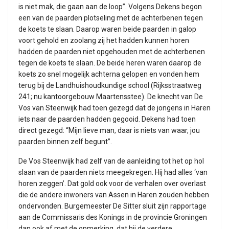
is niet mak, die gaan aan de loop”. Volgens Dekens begon
een van de paarden plotseling met de achterbenen tegen
de koets te slaan. Daarop waren beide paarden in galop
voort gehold en zoolang zij het hadden kunnen horen
hadden de paarden niet opgehouden met de achterbenen
tegen de koets te slaan. De beide heren waren daarop de
koets zo snel mogelijk achterna gelopen en vonden hem
terug bij de Landhuishoudkundige school (Rijksstraatweg
241; nu kantoorgebouw Maartensstee). De knecht van De
Vos van Steenwijk had toen gezegd dat de jongens in Haren
iets naar de paarden hadden gegooid. Dekens had toen
direct gezegd: “Mijn lieve man, daar is niets van waar, jou
paarden binnen zelf begunt”.
De Vos Steenwijk had zelf van de aanleiding tot het op hol
slaan van de paarden niets meegekregen. Hij had alles ‘van
horen zeggen’. Dat gold ook voor de verhalen over overlast
die de andere inwoners van Assen in Haren zouden hebben
ondervonden. Burgemeester De Sitter sluit zijn rapportage
aan de Commissaris des Konings in de provincie Groningen
dan ook af met de opmerking, dat hij de verdere