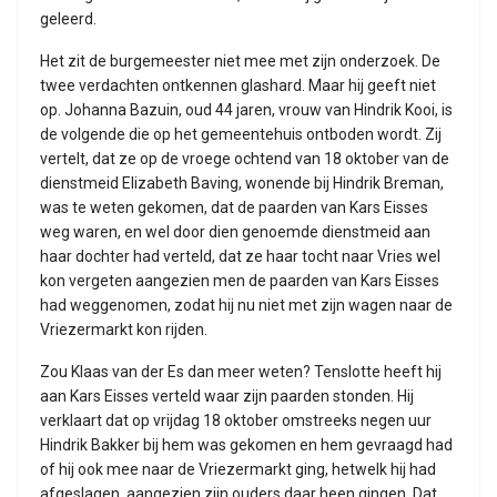
geleerd.
Het zit de burgemeester niet mee met zijn onderzoek. De
twee verdachten ontkennen glashard. Maar hij geeft niet
op. Johanna Bazuin, oud 44 jaren, vrouw van Hindrik Kooi, is
de volgende die op het gemeentehuis ontboden wordt. Zij
vertelt, dat ze op de vroege ochtend van 18 oktober van de
dienstmeid Elizabeth Baving, wonende bij Hindrik Breman,
was te weten gekomen, dat de paarden van Kars Eisses
weg waren, en wel door dien genoemde dienstmeid aan
haar dochter had verteld, dat ze haar tocht naar Vries wel
kon vergeten aangezien men de paarden van Kars Eisses
had weggenomen, zodat hij nu niet met zijn wagen naar de
Vriezermarkt kon rijden.
Zou Klaas van der Es dan meer weten? Tenslotte heeft hij
aan Kars Eisses verteld waar zijn paarden stonden. Hij
verklaart dat op vrijdag 18 oktober omstreeks negen uur
Hindrik Bakker bij hem was gekomen en hem gevraagd had
of hij ook mee naar de Vriezermarkt ging, hetwelk hij had
afgeslagen, aangezien zijn ouders daar heen gingen. Dat