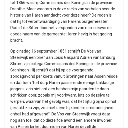
tot 1866 was hij Commissaris des Konings in de provincie
Drenthe. Maar waarom in deze reeks van verhalen over de
historie van Haren aandacht voor deze heer? De reden is,
dat hij tot verontwaardiging van Harens burgemeester
Rudolf de Sitter door het verspreiden van nep-nieuws de
goede naam van de gemeente Haren hevig in het geding
bracht.
Op dinsdag 16 september 1851 schrijft De Vos van
Steenwijk een brief aan Louis Gaspard Adrien van Limburg
Stirum zijn collega Commissaris des Konings in de provincie
Groningen. Hij schrijft dat hij op de voorgaande
zondagavond per koets vanuit Groningen naar Assen reisde
en dat toen “het dorp Haren passerende eenige baldadige
jongens zich niet ontzien hebben mijn paarden te doen
schrikken door, zooals mij voorkwam, iets op dezelve te
werpen, waarvan het gevolg was, dat het rijtuig bijna op hol
geraakt zou zijn, zoo niet eene bijzondere omstandigheid
onheil had afgewend”. De Vos van Steenwijk voegt daar
nog aan toe, dat op diezelfde avond een andere inwoner
van Assen bij het doorrijden van Haren dezelfde