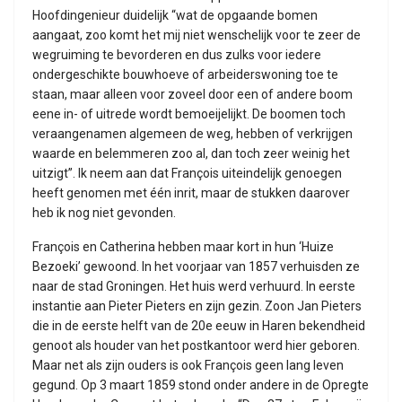
Hoofdingenieur duidelijk “wat de opgaande bomen
aangaat, zoo komt het mij niet wenschelijk voor te zeer de
wegruiming te bevorderen en dus zulks voor iedere
ondergeschikte bouwhoeve of arbeiderswoning toe te
staan, maar alleen voor zoveel door een of andere boom
eene in- of uitrede wordt bemoeijelijkt. De boomen toch
veraangenamen algemeen de weg, hebben of verkrijgen
waarde en belemmeren zoo al, dan toch zeer weinig het
uitzigt”. Ik neem aan dat François uiteindelijk genoegen
heeft genomen met één inrit, maar de stukken daarover
heb ik nog niet gevonden.
François en Catherina hebben maar kort in hun ‘Huize
Bezoeki’ gewoond. In het voorjaar van 1857 verhuisden ze
naar de stad Groningen. Het huis werd verhuurd. In eerste
instantie aan Pieter Pieters en zijn gezin. Zoon Jan Pieters
die in de eerste helft van de 20e eeuw in Haren bekendheid
genoot als houder van het postkantoor werd hier geboren.
Maar net als zijn ouders is ook François geen lang leven
gegund. Op 3 maart 1859 stond onder andere in de Opregte