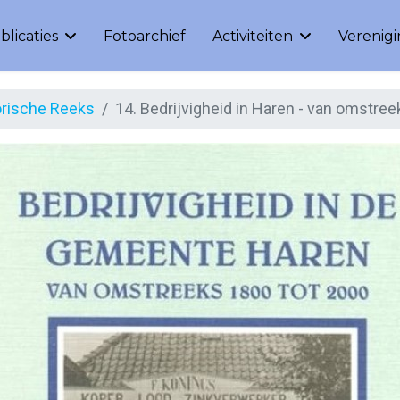
blicaties
Fotoarchief
Activiteiten
Verenig
orische Reeks
14. Bedrijvigheid in Haren - van omstre