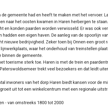
in de gemeente had en heeft te maken met het vervoer. 
gen naar het oosten kwamen in Haren herbergen te staan.
t en konden paarden worden verwisseld. Er was ook ver
n hadden een eigen haven. De aanleg van de spoorlijn va
ht nieuwe bedrijvigheid. Zeker toen bij Onnen een groot 
 lijnwerkplaats, waar het onderhoud van treinstellen plaat
ie binnen de gemeente.
et toerisme sterk toe. Haren is met de trein en paarden
 Paterswoldsemeer trekt veel bezoekers en dat leidt uiter
ntal inwoners van het dorp Haren biedt kansen voor de m
roeit uit tot een winkelcentrum met een regionale uitstra
ren - van omstreeks 1800 tot 2000