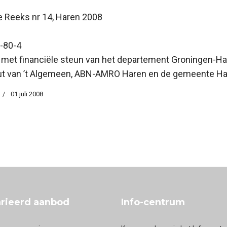
e Reeks nr 14, Haren 2008
9-80-4
met financiële steun van het departement Groningen-Ha
ut van ’t Algemeen, ABN-AMRO Haren en de gemeente H
01 juli 2008
n kwaad tot onvoorstelbaar erger – Verhalen achter de namen op de gede
rieerd aanbod
Info-centrum