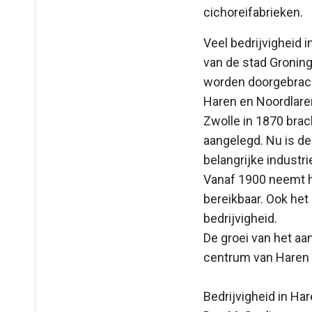
cichoreifabrieken.
Veel bedrijvigheid 
van de stad Gronin
worden doorgebrach
Haren en Noordlare
Zwolle in 1870 brac
aangelegd. Nu is de
belangrijke industr
Vanaf 1900 neemt h
bereikbaar. Ook het
bedrijvigheid.
De groei van het aa
centrum van Haren g
Bedrijvigheid in Ha