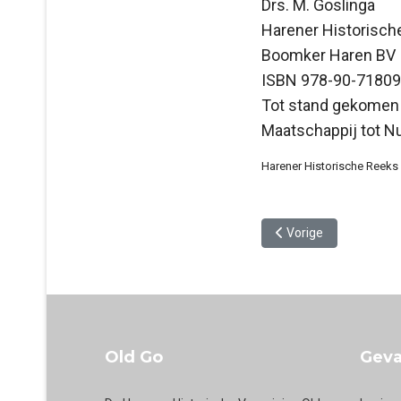
Drs. M. Goslinga
Harener Historisch
Boomker Haren BV
ISBN 978-90-7180
Tot stand gekomen 
Maatschappij tot N
Harener Historische Reeks
Vorig artikel: 15. Va
Vorige
Old Go
Geva