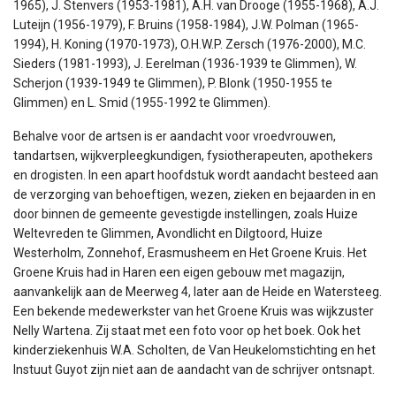
1965), J. Stenvers (1953-1981), A.H. van Drooge (1955-1968), A.J.
Luteijn (1956-1979), F. Bruins (1958-1984), J.W. Polman (1965-
1994), H. Koning (1970-1973), O.H.W.P. Zersch (1976-2000), M.C.
Sieders (1981-1993), J. Eerelman (1936-1939 te Glimmen), W.
Scherjon (1939-1949 te Glimmen), P. Blonk (1950-1955 te
Glimmen) en L. Smid (1955-1992 te Glimmen).
Behalve voor de artsen is er aandacht voor vroedvrouwen,
tandartsen, wijkverpleegkundigen, fysiotherapeuten, apothekers
en drogisten. In een apart hoofdstuk wordt aandacht besteed aan
de verzorging van behoeftigen, wezen, zieken en bejaarden in en
door binnen de gemeente gevestigde instellingen, zoals Huize
Weltevreden te Glimmen, Avondlicht en Dilgtoord, Huize
Westerholm, Zonnehof, Erasmusheem en Het Groene Kruis. Het
Groene Kruis had in Haren een eigen gebouw met magazijn,
aanvankelijk aan de Meerweg 4, later aan de Heide en Watersteeg.
Een bekende medewerkster van het Groene Kruis was wijkzuster
Nelly Wartena. Zij staat met een foto voor op het boek. Ook het
kinderziekenhuis W.A. Scholten, de Van Heukelomstichting en het
Instuut Guyot zijn niet aan de aandacht van de schrijver ontsnapt.