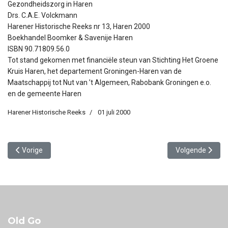
Gezondheidszorg in Haren
Drs. C.A.E. Volckmann
Harener Historische Reeks nr 13, Haren 2000
Boekhandel Boomker & Savenije Haren
ISBN 90.71809.56.0
Tot stand gekomen met financiële steun van Stichting Het Groene
Kruis Haren, het departement Groningen-Haren van de
Maatschappij tot Nut van ’t Algemeen, Rabobank Groningen e.o.
en de gemeente Haren
Harener Historische Reeks
01 juli 2000
Vorig artikel: 14. Bedrijvigheid in Haren - van omstreeks 1800 tot 2
Volgende artike
Vorige
Volgende
Old Go