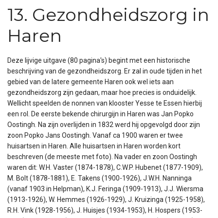
13. Gezondheidszorg in
Haren
Deze lijvige uitgave (80 pagina's) begint met een historische
beschrijving van de gezondheidszorg. Er zal in oude tijden in het
gebied van de latere gemeente Haren ook wel iets aan
gezondheidszorg zijn gedaan, maar hoe precies is onduidelijk.
Wellicht speelden de nonnen van klooster Yesse te Essen hierbij
een rol. De eerste bekende chirurgijn in Haren was Jan Popko
Oostingh. Na zijn overlijden in 1832 werd hij opgevolgd door zijn
zoon Popko Jans Oostingh. Vanaf ca 1900 waren er twee
huisartsen in Haren. Alle huisartsen in Haren worden kort
beschreven (de meeste met foto). Na vader en zoon Oostingh
waren dit: W.H. Vaster (1874-1878), C.W.P. Hubenet (1877-1909),
M. Bolt (1878-1881), E. Takens (1900-1926), J.W.H. Nanninga
(vanaf 1903 in Helpman), K.J. Feringa (1909-1913), J.J. Wiersma
(1913-1926), W. Hemmes (1926-1929), J. Kruizinga (1925-1958),
R.H. Vink (1928-1956), J. Huisjes (1934-1953), H. Hospers (1953-