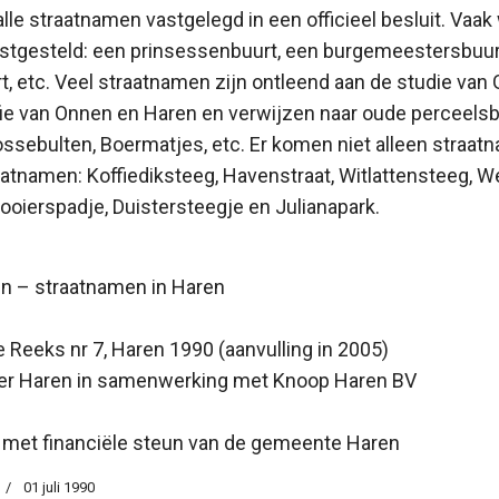
lle straatnamen vastgelegd in een officieel besluit. Vaak
stgesteld: een prinsessenbuurt, een burgemeestersbuurt
, etc. Veel straatnamen zijn ontleend aan de studie van 
fie van Onnen en Haren en verwijzen naar oude perceels
ossebulten, Boermatjes, etc. Er komen niet alleen straatn
atnamen: Koffiediksteeg, Havenstraat, Witlattensteeg, W
oierspadje, Duistersteegje en Julianapark.
nen – straatnamen in Haren
 Reeks nr 7, Haren 1990 (aanvulling in 2005)
r Haren in samenwerking met Knoop Haren BV
8
met financiële steun van de gemeente Haren
01 juli 1990