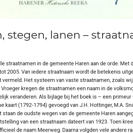
en, stegen, lanen – straat
lle straatnamen in de gemeente Haren aan de orde. Met d
 tot 2005. Van iedere straatnaam wordt de betekenis uit
t vermeld. Het systeem van vaste straatnamen, zoals wij
d. Vroeger kregen de straatnamen een naam in de volksm
ijk veranderen. Als bijlage bij het boek is – een primeur
che kaart (1792-1794) gevoegd van J.H. Hottinger, M.A. Sn
t staan de oudste wegen van de gemeente Haren aange
ststelling van een straatnaam dateert van 1923. Toen kr
fficieel de naam Meerweg. Daarna volgden vele andere ra