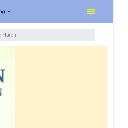
ing
in Haren