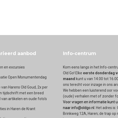
school in Haren
rieerd aanbod
Info-centrum
en en excursies
Kom eens langs in het Info-cent
Old Go! Elke
eerste donderdag v
satie Open Monumentendag
maand
kunt u van 14.00 tot 16.00
ons terecht voor inzage in ons ar
 van Harens Old Goud, 2x per
We hebben een luisterend oor vo
en tijdschrift met een breed
(oude) verhalen met of zonder fo
van artikelen en oude foto's
Voor vragen en informatie kunt u
naar info@oldgo.nl
. Het adres is:
ties in Haren de Krant
Brinkweg 12A, Haren; de trap op 