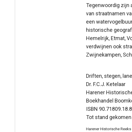
Tegenwoordig zijn a
van straatnamen va
een watervogelbuurt
historische geogra
Hemelrijk, Etmat, V
verdwijnen ook stra
Zwijnekampen, Scho
Driften, stegen, la
Dr. F.C.J. Ketelaar
Harener Historische
Boekhandel Boomke
ISBN 90.71809.18.
Tot stand gekomen 
Harener Historische Reeks