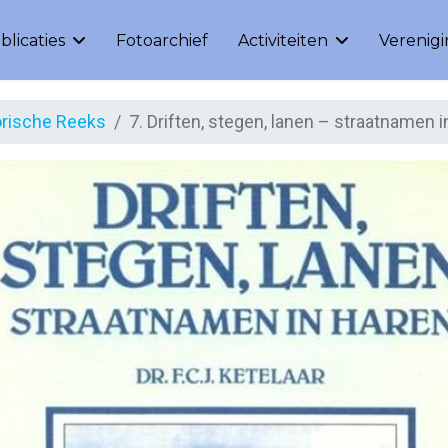
blicaties
Fotoarchief
Activiteiten
Verenig
orische Reeks
7. Driften, stegen, lanen – straatnamen 