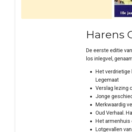
Harens O
De eerste editie va
los inlegvel, genaa
Het verdrietige
Legemaat
Verslag lezing 
Jonge geschied
Merkwaardig ve
Oud Verhaal. Ha
Het armenhuis 
Lotgevallen va