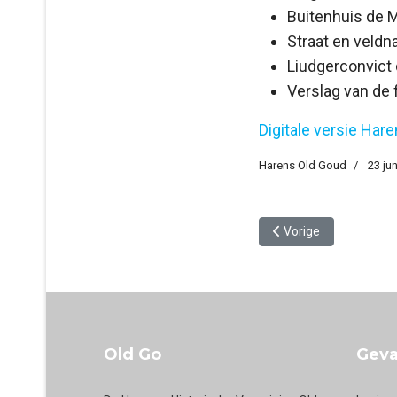
Buitenhuis de M
Straat en veld
Liudgerconvict 
Verslag van de
Digitale versie Har
Harens Old Goud
23 ju
Vorig artikel: Harens 
Vorige
Old Go
Geva