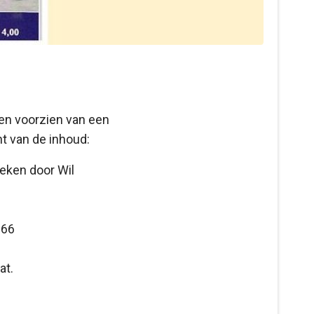
 en voorzien van een
t van de inhoud:
weken door Wil
966
at.