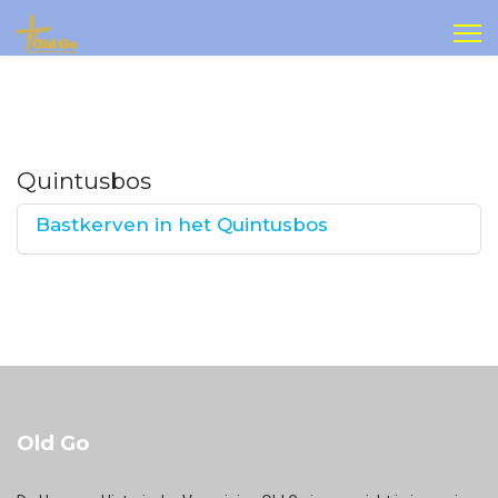
Quintusbos
Bastkerven in het Quintusbos
Old Go