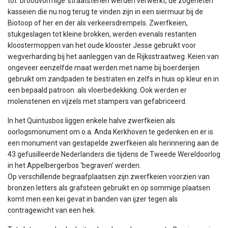
tot ‘broodvormige’ straatstenen werden verwerkt, de zogeheten
kasseien die nu nog terug te vinden zijn in een siermuur bij de
Biotoop of her en der als verkeersdrempels. Zwerfkeien,
stukgeslagen tot kleine brokken, werden evenals restanten
kloostermoppen van het oude klooster Jesse gebruikt voor
wegverharding bij het aanleggen van de Rijksstraatweg. Keien van
ongeveer eenzelfde maat werden met name bij boerderijen
gebruikt om zandpaden te bestraten en zelfs in huis op kleur en in
een bepaald patroon als vloerbedekking. Ook werden er
molenstenen en vijzels met stampers van gefabriceerd.
In het Quintusbos liggen enkele halve zwerfkeien als
oorlogsmonument om o.a. Anda Kerkhoven te gedenken en er is
een monument van gestapelde zwerfkeien als herinnering aan de
43 gefusilleerde Nederlanders die tijdens de Tweede Wereldoorlog
in het Appelbergerbos ‘begraven’ werden.
Op verschillende begraafplaatsen zijn zwerfkeien voorzien van
bronzen letters als grafsteen gebruikt en op sommige plaatsen
komt men een kei gevat in banden van ijzer tegen als
contragewicht van een hek.