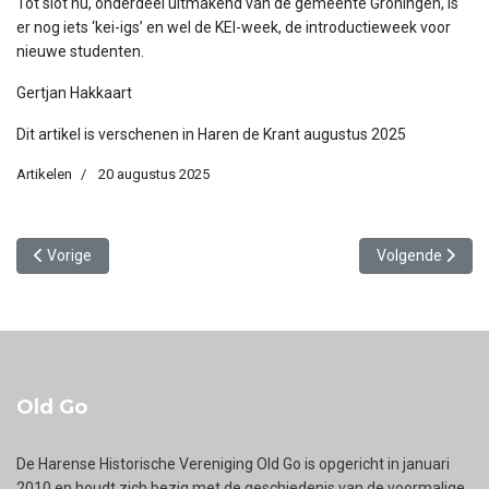
Tot slot nu, onderdeel uitmakend van de gemeente Groningen, is
er nog iets ‘kei-igs’ en wel de KEI-week, de introductieweek voor
nieuwe studenten.
Gertjan Hakkaart
Dit artikel is verschenen in Haren de Krant augustus 2025
Artikelen
20 augustus 2025
Vorig artikel: Waar is de betonnen knotwilg van de Grontmij geblev
Volgende artikel
Vorige
Volgende
Old Go
De Harense Historische Vereniging Old Go is opgericht in januari
2010 en houdt zich bezig met de geschiedenis van de voormalige