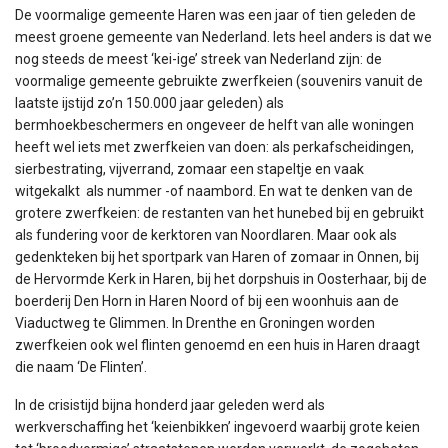
De voormalige gemeente Haren was een jaar of tien geleden de
meest groene gemeente van Nederland. Iets heel anders is dat we
nog steeds de meest ‘kei-ige’ streek van Nederland zijn: de
voormalige gemeente gebruikte zwerfkeien (souvenirs vanuit de
laatste ijstijd zo’n 150.000 jaar geleden) als
bermhoekbeschermers en ongeveer de helft van alle woningen
heeft wel iets met zwerfkeien van doen: als perkafscheidingen,
sierbestrating, vijverrand, zomaar een stapeltje en vaak
witgekalkt als nummer -of naambord. En wat te denken van de
grotere zwerfkeien: de restanten van het hunebed bij en gebruikt
als fundering voor de kerktoren van Noordlaren. Maar ook als
gedenkteken bij het sportpark van Haren of zomaar in Onnen, bij
de Hervormde Kerk in Haren, bij het dorpshuis in Oosterhaar, bij de
boerderij Den Horn in Haren Noord of bij een woonhuis aan de
Viaductweg te Glimmen. In Drenthe en Groningen worden
zwerfkeien ook wel flinten genoemd en een huis in Haren draagt
die naam ‘De Flinten’.
In de crisistijd bijna honderd jaar geleden werd als
werkverschaffing het ‘keienbikken’ ingevoerd waarbij grote keien