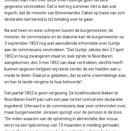
gegevens verstrekken. Dat is wel erg summier. Het is dan ook
logisch, dat de minister van Binnenlandse Zaken op basis van zo’n
declaratie niet bereid is tot betaling over te gaan.
Na wat heen en weer schrijven tussen de burgemeester, de
minister, de commissaris en de diakonie kan de burgemeester op
3 september 1853 nog wat aanvullende informatie over Uuntje
aan de commissaris verstrekken. “Dat Uuntje Jakobs den 27 april
1852 in hoog zwangeren staat en ziek zijnde te Noordlaren
aangekomen, den 3 mei 1852 van daar vertrokken, slechts heeft
kunnen opgeven hetgeen wij reeds eerder de eer hadden aan u
mede te delen. Daaruit is gebleken, dat zij eene vreemdelinge was
en hier te lande nergens te huis behoorde”.
Dat jaartal 1852 is geen vergissing. De boekhoudend diaken te
Noordlaren heeft pas ruim een jaar na het voorval een declaratie
ingediend. Uiteraard is de commissaris daar zeer ontevreden over,
maar burgemeester Jorissen springt voor de persoon in de bres.
“De reden waarom van de opneming in alimentatie dier vrouw
eerst na een tijdsverloop van 13 maanden is melding gemaakt,