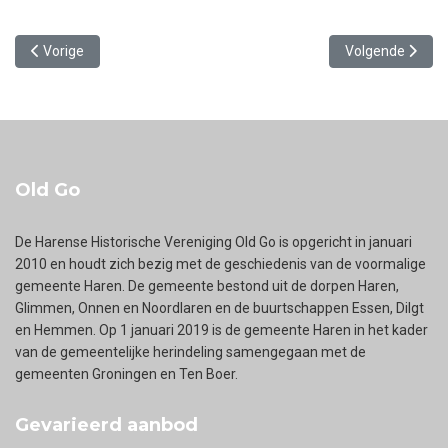
Vorig artikel: Verf en limonade uit Glimmen
Volgende artike
Vorige
Volgende
Old Go
De Harense Historische Vereniging Old Go is opgericht in januari
2010 en houdt zich bezig met de geschiedenis van de voormalige
gemeente Haren. De gemeente bestond uit de dorpen Haren,
Glimmen, Onnen en Noordlaren en de buurtschappen Essen, Dilgt
en Hemmen. Op 1 januari 2019 is de gemeente Haren in het kader
van de gemeentelijke herindeling samengegaan met de
gemeenten Groningen en Ten Boer.
Gevarieerd aanbod