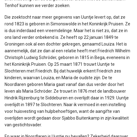
Tenhof kunnen we verder zoeken.
Die zoektocht naar meer gegevens van Uuntje levert op, dat ze
rond 1823 is geboren in Simonswolde in het Koninkrijk Pruisen. Ze
is dus inderdaad een vreemdelinge. Maar het is niet zo, dat ze in
ons land verder onbekend is. Ze heeft op 22 januari 1849 te
Groningen ook al een dochter gekregen, genaamd Louiza. Het is
aannemelijk, dat ze dan al een relatie heeft met Friedrich Wilhelm
Christoph Ludwig Schröder, geboren in 1815 in Bega, eveneens in
het Koninkrijk Pruisen. Op 25 maart 1871 trouwt Uuntje te
Slochteren met Friedrich. Bij dat huwelijk erkent Friedrich zes
kinderen, waarvan Louiza, en Maria de oudste zijn. De te
Noordlaren geboren Maria gaat vanaf dan dus verder door het
leven als Maria Schröder. Ze trouwt in 1876 met de landbouwer
Hindrik Rijzenburg te Siddeburen en overlijdt daar in 1929. Uuntje
overlijdt in 1897 te Slochteren. Naar ik vermoed in een instelling
voor huisvesting van hulpbehoeftigen, want de aangifte van
overlijden wordt gedaan door Sjabbo Buitenkamp in zijn kwaliteit
van gestichtsvader.
En waar in Noordlaren is Uuntje nu bevallen? Zekerheid daarover