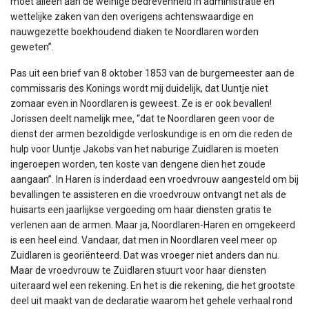
moet alleen aan de weinige bedrevenheid in administratie en
wettelijke zaken van den overigens achtenswaardige en
nauwgezette boekhoudend diaken te Noordlaren worden
geweten”.
Pas uit een brief van 8 oktober 1853 van de burgemeester aan de
commissaris des Konings wordt mij duidelijk, dat Uuntje niet
zomaar even in Noordlaren is geweest. Ze is er ook bevallen!
Jorissen deelt namelijk mee, “dat te Noordlaren geen voor de
dienst der armen bezoldigde verloskundige is en om die reden de
hulp voor Uuntje Jakobs van het naburige Zuidlaren is moeten
ingeroepen worden, ten koste van dengene dien het zoude
aangaan”. In Haren is inderdaad een vroedvrouw aangesteld om bij
bevallingen te assisteren en die vroedvrouw ontvangt net als de
huisarts een jaarlijkse vergoeding om haar diensten gratis te
verlenen aan de armen. Maar ja, Noordlaren-Haren en omgekeerd
is een heel eind. Vandaar, dat men in Noordlaren veel meer op
Zuidlaren is georiënteerd. Dat was vroeger niet anders dan nu.
Maar de vroedvrouw te Zuidlaren stuurt voor haar diensten
uiteraard wel een rekening. En het is die rekening, die het grootste
deel uit maakt van de declaratie waarom het gehele verhaal rond