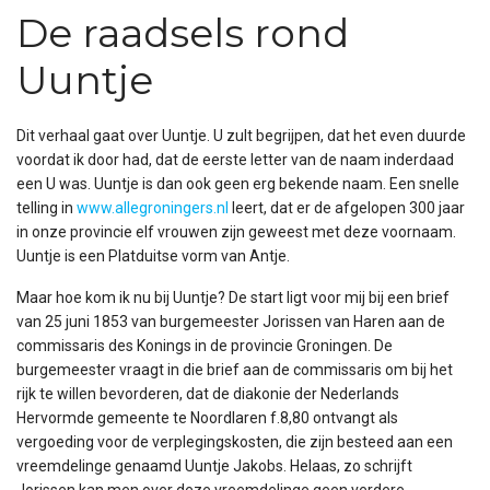
De raadsels rond
Uuntje
Dit verhaal gaat over Uuntje. U zult begrijpen, dat het even duurde
voordat ik door had, dat de eerste letter van de naam inderdaad
een U was. Uuntje is dan ook geen erg bekende naam. Een snelle
telling in
www.allegroningers.nl
leert, dat er de afgelopen 300 jaar
in onze provincie elf vrouwen zijn geweest met deze voornaam.
Uuntje is een Platduitse vorm van Antje.
Maar hoe kom ik nu bij Uuntje? De start ligt voor mij bij een brief
van 25 juni 1853 van burgemeester Jorissen van Haren aan de
commissaris des Konings in de provincie Groningen. De
burgemeester vraagt in die brief aan de commissaris om bij het
rijk te willen bevorderen, dat de diakonie der Nederlands
Hervormde gemeente te Noordlaren f.8,80 ontvangt als
vergoeding voor de verplegingskosten, die zijn besteed aan een
vreemdelinge genaamd Uuntje Jakobs. Helaas, zo schrijft
Jorissen kan men over deze vreemdelinge geen verdere