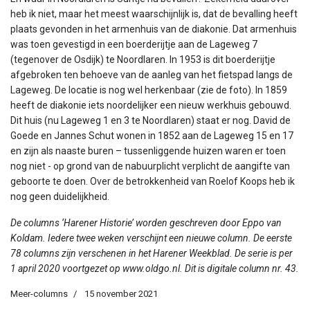
heb ik niet, maar het meest waarschijnlijk is, dat de bevalling heeft
plaats gevonden in het armenhuis van de diakonie. Dat armenhuis
was toen gevestigd in een boerderijtje aan de Lageweg 7
(tegenover de Osdijk) te Noordlaren. In 1953 is dit boerderijtje
afgebroken ten behoeve van de aanleg van het fietspad langs de
Lageweg. De locatie is nog wel herkenbaar (zie de foto). In 1859
heeft de diakonie iets noordelijker een nieuw werkhuis gebouwd.
Dit huis (nu Lageweg 1 en 3 te Noordlaren) staat er nog. David de
Goede en Jannes Schut wonen in 1852 aan de Lageweg 15 en 17
en zijn als naaste buren – tussenliggende huizen waren er toen
nog niet - op grond van de nabuurplicht verplicht de aangifte van
geboorte te doen. Over de betrokkenheid van Roelof Koops heb ik
nog geen duidelijkheid.
De columns ‘Harener Historie’ worden geschreven door Eppo van
Koldam. Iedere twee weken verschijnt een nieuwe column. De eerste
78 columns zijn verschenen in het Harener Weekblad. De serie is per
1 april 2020 voortgezet op www.oldgo.nl. Dit is digitale column nr. 43.
Meer-columns
15 november 2021