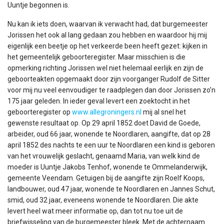
Uuntje begonnen is.
Nu kan ik iets doen, waarvan ik verwacht had, dat burgemeester
Jorissen het ook al lang gedaan zou hebben en waardoor hij mij
eigenlijk een beetje op het verkeerde been heeft gezet: kijken in
het gemeentelijk geboorteregister. Maar misschien is die
opmerking richting Jorissen wel niet helemaal eerlijk en zijn de
geboorteakten opgemaakt door zijn voorganger Rudolf de Sitter
voor mij nu veel eenvoudiger te raadplegen dan door Jorissen zo’n
175 jaar geleden. In ieder geval levert een zoektocht in het
geboorteregister op
www.allegroningers.nl
mij al snel het
gewenste resultaat op. Op 29 april 1852 doet David de Goede,
arbeider, oud 66 jaar, wonende te Noordlaren, aangifte, dat op 28
april 1852 des nachts te een uur te Noordlaren een kind is geboren
van het vrouwelijk geslacht, genaamd Maria, van welk kind de
moeder is Uuntje Jakobs Tenhof, wonende te Ommelanderwijk,
gemeente Veendam. Getuigen bij de aangifte zijn Roelf Koops,
landbouwer, oud 47 jaar, wonende te Noordlaren en Jannes Schut,
smid, oud 32 jaar, eveneens wonende te Noordlaren. Die akte
levert heel wat meer informatie op, dan tot nu toe uit de
briefwisseling van de burgemeester bleek. Met de achternaam