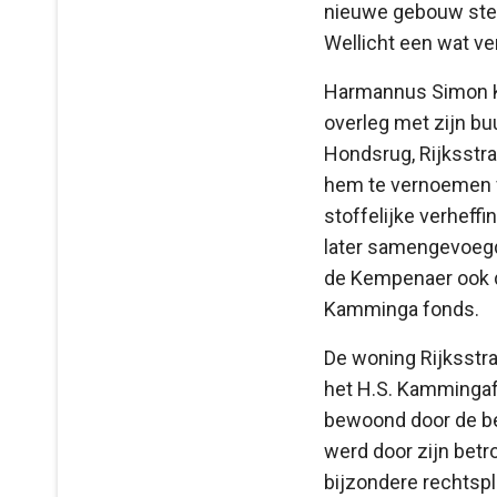
nieuwe gebouw sterk
Wellicht een wat ve
Harmannus Simon Kam
overleg met zijn b
Hondsrug, Rijksstra
hem te vernoemen f
stoffelijke verheffi
later samengevoegd
de Kempenaer ook d
Kamminga fonds.
De woning Rijksstr
het H.S. Kammingafo
bewoond door de bek
werd door zijn betr
bijzondere rechtspl