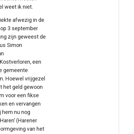
l weet ik niet.
iekte afwezig in de
dt op 3 september
ding zijn geweest de
nus Simon
an
 Kostverloren, een
 de gemeente
en. Hoewel vrijgezel
et het geld gewoon
m voor een fikse
oken en vervangen
ij hem nu nog
Haren’ (Harener
e vormgeving van het