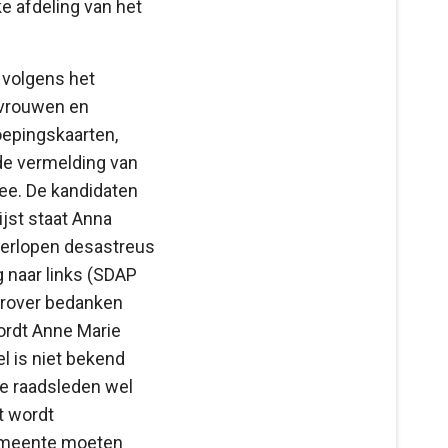
ke afdeling van het
 volgens het
 vrouwen en
roepingskaarten,
de vermelding van
mee. De kandidaten
jst staat Anna
verlopen desastreus
 naar links (SDAP
aarover bedanken
ordt Anne Marie
l is niet bekend
ke raadsleden wel
t wordt
gemeente moeten