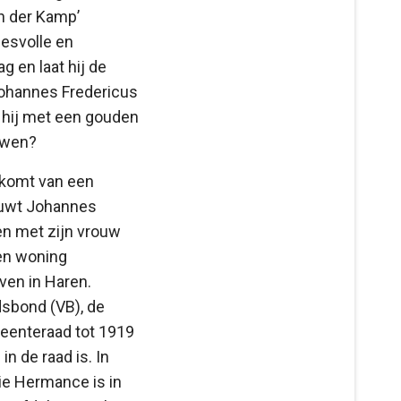
an der Kamp’
cesvolle en
 en laat hij de
 Johannes Fredericus
Is hij met een gouden
ouwen?
 komt van een
rouwt Johannes
n met zijn vrouw
en woning
ven in Haren.
idsbond (VB), de
emeenteraad tot 1919
n de raad is. In
ie Hermance is in