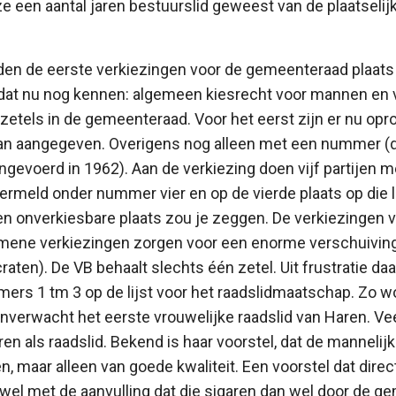
ze een aantal jaren bestuurslid geweest van de plaatselij
den de eerste verkiezingen voor de gemeenteraad plaats
 dat nu nog kennen: algemeen kiesrecht voor mannen en
e zetels in de gemeenteraad. Voor het eerst zijn er nu op
aan aangegeven. Overigens nog alleen met een nummer (
ingevoerd in 1962). Aan de verkiezing doen vijf partijen 
rmeld onder nummer vier en op de vierde plaats op die li
n onverkiesbare plaats zou je zeggen. De verkiezingen 
emene verkiezingen zorgen voor een enorme verschuiving
raten). De VB behaalt slechts één zetel. Uit frustratie d
ers 1 tm 3 op de lijst voor het raadslidmaatschap. Zo w
erwacht het eerste vrouwelijke raadslid van Haren. Vee
ren als raadslid. Bekend is haar voorstel, dat de mannelij
, maar alleen van goede kwaliteit. Een voorstel dat direc
el met de aanvulling dat die sigaren dan wel door de 