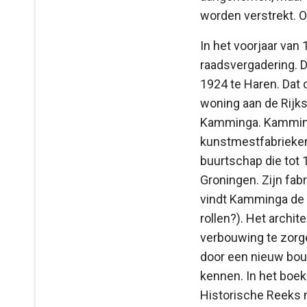
worden verstrekt. Of
In het voorjaar van
raadsvergadering. D
1924 te Haren. Dat 
woning aan de Rijk
Kamminga. Kamminga
kunstmestfabrieken.
buurtschap die tot
Groningen. Zijn fab
vindt Kamminga de 
rollen?). Het archi
verbouwing te zorg
door een nieuw bouw
kennen. In het boe
Historische Reeks nr