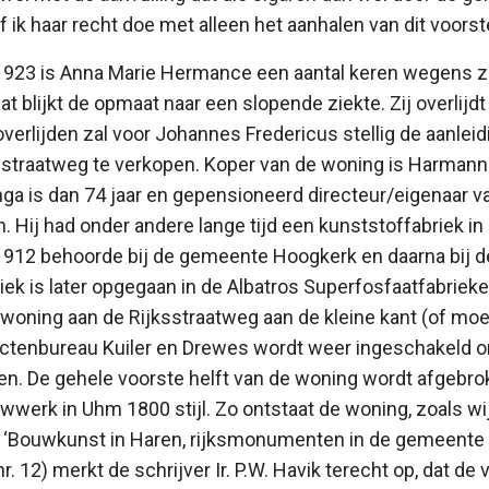
 ik haar recht doe met alleen het aanhalen van dit voorste
 1923 is Anna Marie Hermance een aantal keren wegens z
at blijkt de opmaat naar een slopende ziekte. Zij overlij
overlijden zal voor Johannes Fredericus stellig de aanlei
sstraatweg te verkopen. Koper van de woning is Harman
 is dan 74 jaar en gepensioneerd directeur/eigenaar v
 Hij had onder andere lange tijd een kunststoffabriek in
 1912 behoorde bij de gemeente Hoogkerk en daarna bij
riek is later opgegaan in de Albatros Superfosfaatfabriek
woning aan de Rijksstraatweg aan de kleine kant (of mo
tectenbureau Kuiler en Drewes wordt weer ingeschakeld o
en. De gehele voorste helft van de woning wordt afgebr
werk in Uhm 1800 stijl. Zo ontstaat de woning, zoals w
k ‘Bouwkunst in Haren, rijksmonumenten in de gemeente 
. 12) merkt de schrijver Ir. P.W. Havik terecht op, dat d