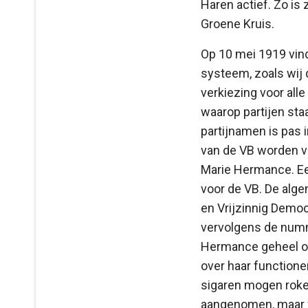
Haren actief. Zo is 
Groene Kruis.
Op 10 mei 1919 vin
systeem, zoals wij
verkiezing voor all
waarop partijen st
partijnamen is pas 
van de VB worden ve
Marie Hermance. Ee
voor de VB. De alg
en Vrijzinnig Democ
vervolgens de numm
Hermance geheel onv
over haar functione
sigaren mogen roken
aangenomen, maar w