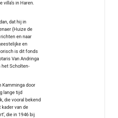
villa’s in Haren.
n, dat hij in
enaer (Huize de
richten en naar
eestelijke en
orisch is dit fonds
taris Van Andringa
 het Scholten-
on Kamminga door
 lange tijd
k, die vooral bekend
t kader van de
, die in 1946 bij