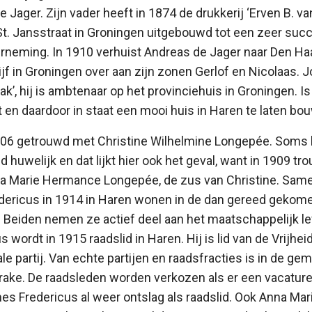
 Jager. Zijn vader heeft in 1874 de drukkerij ‘Erven B. v
t. Jansstraat in Groningen uitgebouwd tot een zeer suc
neming. In 1910 verhuist Andreas de Jager naar Den Haag
rijf in Groningen over aan zijn zonen Gerlof en Nicolaas.
zaak’, hij is ambtenaar op het provinciehuis in Groningen. 
en daardoor in staat een mooi huis in Haren te laten b
 1906 getrouwd met Christine Wilhelmine Longepée. Soms
d huwelijk en dat lijkt hier ook het geval, want in 1909 t
a Marie Hermance Longepée, de zus van Christine. Same
ericus in 1914 in Haren wonen in de dan gereed gekom
 Beiden nemen ze actief deel aan het maatschappelijk le
wordt in 1915 raadslid in Haren. Hij is lid van de Vrijhe
le partij. Van echte partijen en raadsfracties is in de g
ake. De raadsleden worden verkozen als er een vacature i
s Fredericus al weer ontslag als raadslid. Ook Anna Mar