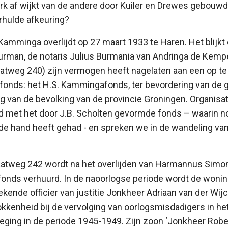
 af wijkt van de andere door Kuiler en Drewes gebouwde 
rhulde afkeuring?
minga overlijdt op 27 maart 1933 te Haren. Het blijkt da
uurman, de notaris Julius Burmania van Andringa de Kemp
atweg 240) zijn vermogen heeft nagelaten aan een op te 
onds: het H.S. Kammingafonds, ter bevordering van de g
ng van de bevolking van de provincie Groningen. Organisat
 met het door J.B. Scholten gevormde fonds – waarin no
e hand heeft gehad - en spreken we in de wandeling van
aatweg 242 wordt na het overlijden van Harmannus Sim
nds verhuurd. In de naoorlogse periode wordt de woning
ende officier van justitie Jonkheer Adriaan van der Wijc
okkenheid bij de vervolging van oorlogsmisdadigers in he
eging in de periode 1945-1949. Zijn zoon ‘Jonkheer Robert’