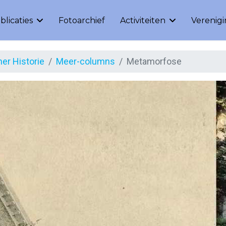
blicaties
Fotoarchief
Activiteiten
Verenig
er Historie
Meer-columns
Metamorfose