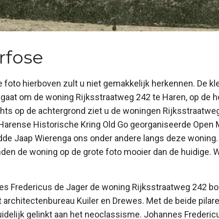
fose
 foto hierboven zult u niet gemakkelijk herkennen. De kle
 gaat om de woning Rijksstraatweg 242 te Haren, op de 
hts op de achtergrond ziet u de woningen Rijksstraatwe
 Harense Historische Kring Old Go georganiseerde Ope
eidde Jaap Wierenga ons onder andere langs deze woning.
den de woning op de grote foto mooier dan de huidige. Wa
nes Fredericus de Jager de woning Rijksstraatweg 242 
t architectenbureau Kuiler en Drewes. Met de beide pilar
idelijk gelinkt aan het neoclassisme. Johannes Frederic