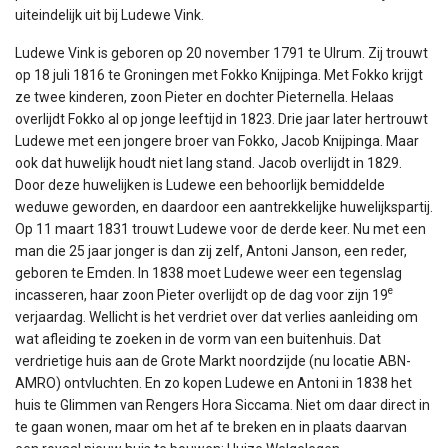
uiteindelijk uit bij Ludewe Vink.
Ludewe Vink is geboren op 20 november 1791 te Ulrum. Zij trouwt
op 18 juli 1816 te Groningen met Fokko Knijpinga. Met Fokko krijgt
ze twee kinderen, zoon Pieter en dochter Pieternella. Helaas
overlijdt Fokko al op jonge leeftijd in 1823. Drie jaar later hertrouwt
Ludewe met een jongere broer van Fokko, Jacob Knijpinga. Maar
ook dat huwelijk houdt niet lang stand. Jacob overlijdt in 1829.
Door deze huwelijken is Ludewe een behoorlijk bemiddelde
weduwe geworden, en daardoor een aantrekkelijke huwelijkspartij.
Op 11 maart 1831 trouwt Ludewe voor de derde keer. Nu met een
man die 25 jaar jonger is dan zij zelf, Antoni Janson, een reder,
geboren te Emden. In 1838 moet Ludewe weer een tegenslag
e
incasseren, haar zoon Pieter overlijdt op de dag voor zijn 19
verjaardag. Wellicht is het verdriet over dat verlies aanleiding om
wat afleiding te zoeken in de vorm van een buitenhuis. Dat
verdrietige huis aan de Grote Markt noordzijde (nu locatie ABN-
AMRO) ontvluchten. En zo kopen Ludewe en Antoni in 1838 het
huis te Glimmen van Rengers Hora Siccama. Niet om daar direct in
te gaan wonen, maar om het af te breken en in plaats daarvan