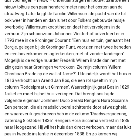
dus voor eigen – nieuw – onderdak zorgen en bouwt daartoe een
nieuw tolhuis een paar honderd meter naar het oosten aan de
straatweg. Later krijgt de familie Willemsum de pacht van de tol
ook weer in handen en dan is het door Folkers gebouwde huisje
overbodig. Willemsum koopt het en doet het vervolgens in de
verhuur. Zijn schoonzoon Johannes Westerhof adverteert er in
1793 mee in de Groninger Courant: “Een huis en tuin, genaamt het
Borgje, gelegen bij de Groninger Punt, voorzien met twee beneden
en een bovenkamer en agterkeuken, met of zonder landerijen”.
Mogelijk is de vorige huurder Frederik Willem Brade dan net met
zijn gezin naar Groningen vertrokken. Zie mijn column ‘Willem
Christiaan Brade op de wall of fame?’. Uiteindelijk wordt het huis in
1813 verkocht aan Arend Jan Bos, die een rol speelt in mijn
column ‘Roddelpraat uit Glimmen’. Waarschijnlijk gaat Bos in 1829
failliet en moet hij het huis verkopen. Dat brengt ons bij de
volgende eigenaar Jonkheer Duco Gerald Rengers Hora Siccama.
Een persoon, die als raadslid vooral schitterde door afwezigheid,
en waarover ik geschreven heb in de column ‘Raadsvergadering,
zaterdag 8 oktober 1836’. Rengers Hora Siccama vertrekt in 1836
naar Hoogezand. Hij wil het huis dan direct verkopen, maar dat lukt
pas in tweede instantie in december 1838. En zo komen wij