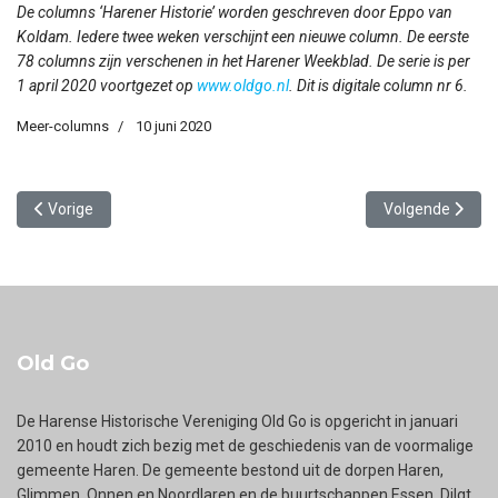
De columns ‘Harener Historie’ worden geschreven door Eppo van
Koldam. Iedere twee weken verschijnt een nieuwe column. De eerste
78 columns zijn verschenen in het Harener Weekblad. De serie is per
1 april 2020 voortgezet op
www.oldgo.nl
. Dit is digitale column nr 6.
Meer-columns
10 juni 2020
Vorig artikel: Vergeten bruggen, deel 1
Volgende artikel
Vorige
Volgende
Old Go
De Harense Historische Vereniging Old Go is opgericht in januari
2010 en houdt zich bezig met de geschiedenis van de voormalige
gemeente Haren. De gemeente bestond uit de dorpen Haren,
Glimmen, Onnen en Noordlaren en de buurtschappen Essen, Dilgt