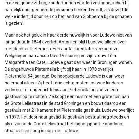
in de volgende zitting, zoude kunnen worden vertoond, indien hij
namelijk door genoemde personen herkend wordt, als dezelfde
welke indertijd door hen op het land van Sjobbema bij de schapen
is gezien”.
Maar ook het geluk in haar derde huwelijk is voor Ludewe niet van
lange duur. In 1844 overlijdt Antoni en blijft Ludewe alleen over
met dochter Pieternella. Een aantal jaren later verkoopt ze
Welgelegen aan Jacob David Vissering en zijn vrouw Titia
Margaretha ten Cate. Ludewe gaat dan weer in Groningen wonen.
De ongehuwde Pieternella blijft bij haar. In 1870 overlijdt
Pieternella, 54 jaar oud. De hoogbejaarde Ludewe is dan weer
helemaal alleen. Zij heeft drie echtgenoten en twee kinderen
verloren. Ter nagedachtenis aan Pieternella besluit ze een
gasthuis op te richten. Ze koopt een huis met een grote tuin aan
de Grote Leliestraat in de stad Groningen en bouwt daarop een
gasthuis met 21 kamers: het Pieternella gasthuis. Ludewe overlijdt
in 1877. Het door haar gestichte gasthuis bestaat nog steeds en
als u vanuit de Grote Leliestraat het ingangspoortje doorloopt
staat u al snel oog in oog met Ludewe.