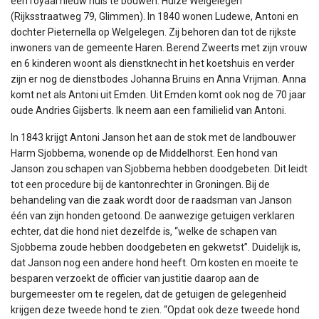
een royaal nieuw huis te bouwen: Huize Welgelegen
(Rijksstraatweg 79, Glimmen). In 1840 wonen Ludewe, Antoni en
dochter Pieternella op Welgelegen. Zij behoren dan tot de rijkste
inwoners van de gemeente Haren. Berend Zweerts met zijn vrouw
en 6 kinderen woont als dienstknecht in het koetshuis en verder
zijn er nog de dienstbodes Johanna Bruins en Anna Vrijman. Anna
komt net als Antoni uit Emden. Uit Emden komt ook nog de 70 jaar
oude Andries Gijsberts. Ik neem aan een familielid van Antoni.
In 1843 krijgt Antoni Janson het aan de stok met de landbouwer
Harm Sjobbema, wonende op de Middelhorst. Een hond van
Janson zou schapen van Sjobbema hebben doodgebeten. Dit leidt
tot een procedure bij de kantonrechter in Groningen. Bij de
behandeling van die zaak wordt door de raadsman van Janson
één van zijn honden getoond. De aanwezige getuigen verklaren
echter, dat die hond niet dezelfde is, “welke de schapen van
Sjobbema zoude hebben doodgebeten en gekwetst”. Duidelijk is,
dat Janson nog een andere hond heeft. Om kosten en moeite te
besparen verzoekt de officier van justitie daarop aan de
burgemeester om te regelen, dat de getuigen de gelegenheid
krijgen deze tweede hond te zien. “Opdat ook deze tweede hond