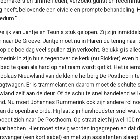
epmakers en timmerlieden; verzoekt gunst en recomma
ig heeft, belovende een civiele en prompte behandeling. H
tedum.”
welijk van Jantje en Teunis stuk gelopen. Zij zijn inmidde
n naar De Groeve. Jantje moet nu in Haren de tering naar 
 op de boeldag veel spullen zijn verkocht. Gelukkig is al
ink in zijn huis tegenover de kerk (nu Blokker) even bi
bed te gaan als hard op het raam wordt getikt. Het is iem
Nicolaus Nieuwland van de kleine herberg De Posthoorn t
agtwagen. Er is trammelant en daarom moet de schulte 
wland zelf aan de deur. Of de schulte snel handelend wil
and. Nu moet Johannes Rummerink ook zijn andere rol nog
an de openbare orde. Hij laat zijn huishoudster snel wat
dt zich naar De Posthoorn. Op straat ziet hij wel 100 
kaar hebben. Hier moet stevig worden ingegrepen en dat
harsvanger (een kort sabel) en met zijn assistenten slaagt 