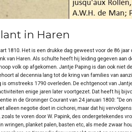
ant in Haren
rt 1810. Het is een drukke dag geweest voor de 86 jaar
van Haren. Als schulte heeft hij leiding gegeven aan de
 hoop volk op afgekomen. Jantje Paping is dan ook niet d
hoort al decennia lang tot de kring van families van aanzi
g is omstreeks 1790 overleden. De echtgenoot van Jantje
ctiviteiten enige jaren later voortgezet. Dat heeft hij bijv
entie in de Groninger Courant van 24 januari 1800: “De 
niet alleen negotie doet in cichorei, maar dat hij vervolge
, zoals te voren door W. Papink, des ondergetekendes vro
n wringen, planket palen, basten etc, als mede zwaar ho