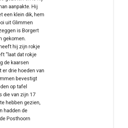
an aanpakte. Hij
 een klein dik, hem
ooi uit Glimmen
 zeggen is Borgert
rn gekomen.
eeft hij zijn rokje
t “laat dat rokje
erg de kaarsen
 er drie hoeden van
Glimmen bevestigt
den op tafel
 die van zijn 17
t te hebben gezien,
an hadden de
 de Posthoorn