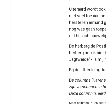
Uiteraard wordt ook
niet veel toe aan he
herstellen iemand g
nog was gaan roepen
dat hij zich nauwel
De herberg de Post
herberg heb ik niet
Jagtweide” - is mij n
Bij de afbeelding: 
D
e columns ‘Harene
zijn verschenen in h
Deze column is eerd
Meer-columns
26 sept