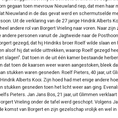
orn gegaan toen mevrouw Nieuwland riep, dat men haar m
dat Nieuwland in de das gevat werd en schermutselde met
on. Uit de verklaring van de 27 jarige Hindrik Alberts K
eel andere rol van Borgert Vrieling naar voren. Naar zijn
e andere personen vanuit de Jagtweide naar de Posthoo
gert gezegd, dat hij Hindriks broer Roelf wilde slaan en h
n alsof hij dat wilde uittrekken, waarop Roelf gezegd heef
niet slagen”. Dat toen in de uit één kamer bestaande herb
n dat toen de kaarsen weer waren aangestoken, bleek dat
an stukken waren gesneden. Roelf Pieters, 40 jaar, uit 
 Hindrik Alberts Kooi. Zijn hoed had met enige andere hoe
n stukken gesneden toen het licht weer aan ging. Evenals
elfs Pieters. Jan Jans Bos, 21 jaar, uit Glimmen verklaar
orgert Vrieling onder de tafel werd geschopt. Volgens J
 komst van Borgert en zijn gezelschap vrolijk en wel in