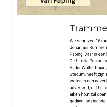
Trammel
We schrijven 15 maa
Johannes Rummerink 
Paping. Daar is een
De familie Paping be
Vader Wolter Papin
Stedum, heeft zijn a
weten in een advert
adverteert, dat hij 
eiken hout zal doen
gedaan: bestaande i