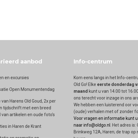
ntewapen
rieerd aanbod
Info-centrum
en en excursies
Kom eens langs in het Info-cent
Old Go! Elke
eerste donderdag v
satie Open Monumentendag
maand
kunt u van 14.00 tot 16.00
ons terecht voor inzage in ons ar
 van Harens Old Goud, 2x per
We hebben een luisterend oor vo
en tijdschrift met een breed
(oude) verhalen met of zonder fo
van artikelen en oude foto's
Voor vragen en informatie kunt u
naar info@oldgo.nl
. Het adres is:
ties in Haren de Krant
Brinkweg 12A, Haren; de trap op 