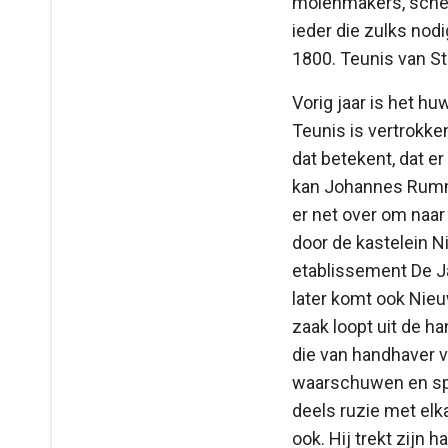
molenmakers, sche
ieder die zulks nod
1800. Teunis van S
Vorig jaar is het hu
Teunis is vertrokke
dat betekent, dat er
kan Johannes Rummer
er net over om naar 
door de kastelein 
etablissement De J
later komt ook Nieu
zaak loopt uit de h
die van handhaver v
waarschuwen en spoe
deels ruzie met el
ook. Hij trekt zijn 