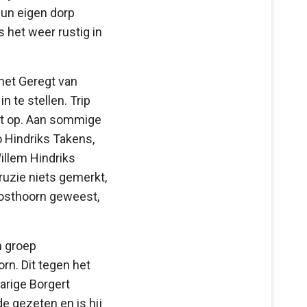
hun eigen dorp
 het weer rustig in
 het Geregt van
 te stellen. Trip
iet op. Aan sommige
o Hindriks Takens,
Willem Hindriks
ruzie niets gemerkt,
 Posthoorn geweest,
n groep
n. Dit tegen het
jarige Borgert
e gezeten en is hij