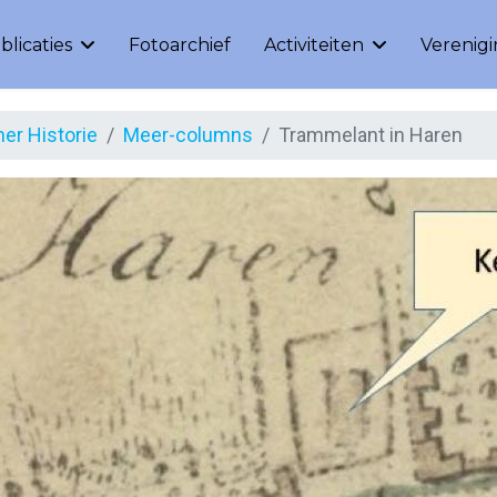
blicaties
Fotoarchief
Activiteiten
Verenig
er Historie
Meer-columns
Trammelant in Haren