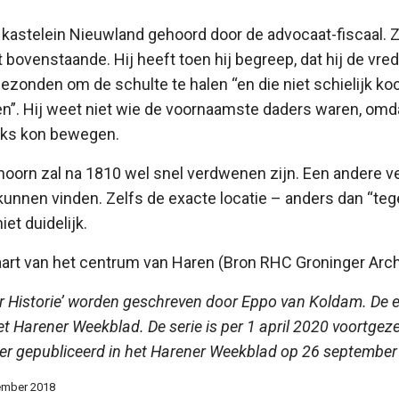
 kastelein Nieuwland gehoord door de advocaat-fiscaal. Z
t bovenstaande. Hij heeft toen hij begreep, dat hij de vred
ezonden om de schulte te halen “en die niet schielijk k
”. Hij weet niet wie de voornaamste daders waren, omda
ijks kon bewegen.
hoorn zal na 1810 wel snel verdwenen zijn. Een andere 
 kunnen vinden. Zelfs de exacte locatie – anders dan “te
iet duidelijk.
kaart van het centrum van Haren (Bron RHC Groninger Arc
r Historie’ worden geschreven door Eppo van Koldam. De 
et Harener Weekblad. De serie is per 1 april 2020 voortgez
er gepubliceerd in het Harener Weekblad op 26 september
ember 2018