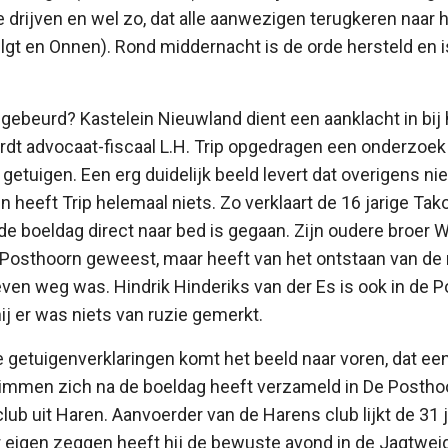
te drijven en wel zo, dat alle aanwezigen terugkeren naar 
lgt en Onnen). Rond middernacht is de orde hersteld en is
gebeurd? Kastelein Nieuwland dient een aanklacht in bij
dt advocaat-fiscaal L.H. Trip opgedragen een onderzoek in
5 getuigen. Een erg duidelijk beeld levert dat overigens n
n heeft Trip helemaal niets. Zo verklaart de 16 jarige Tak
 de boeldag direct naar bed is gegaan. Zijn oudere broer 
 Posthoorn geweest, maar heeft van het ontstaan van de 
even weg was. Hindrik Hinderiks van der Es is ook in de
ij er was niets van ruzie gemerkt.
 getuigenverklaringen komt het beeld naar voren, dat ee
immen zich na de boeldag heeft verzameld in De Posthoor
lub uit Haren. Aanvoerder van de Harens club lijkt de 31 
aar eigen zeggen heeft hij de bewuste avond in de Jagtweid