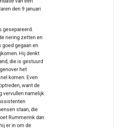
ndatie van een
aren den 9 januari
ls gesepareerd.
de nering zetten en
les goed gegaan en
jkomen. Hij denkt
and, die is gestuurd
egenover het
snel komen. Even
 optreden, want de
 vervullen namelijk
 assistenten
mensen staan, die
 doet Rummerink dan
hij er in om de