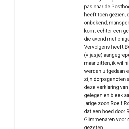
pas naar de Postho
heeft toen gezien, 
onbekend, mansperso
komt echter een geh
die avond met enig
Vervolgens heeft Bor
(= jasje) aangegrepe
maar zitten, ik wil 
werden uitgedaan e
zijn dorpsgenoten a
deze verklaring van
gelegen en bleek aa
jarige zoon Roelf Ro
dat een hoed door B
Glimmenaren voor de
gezeten.