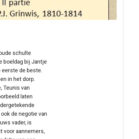
 oude schulte
 boeldag bij Jantje
e eerste de beste.
en in het dorp.
, Teunis van
oorbeeld laten
ondergetekende
ns ook de negotie van
uws vader, is
ut voor aannemers,