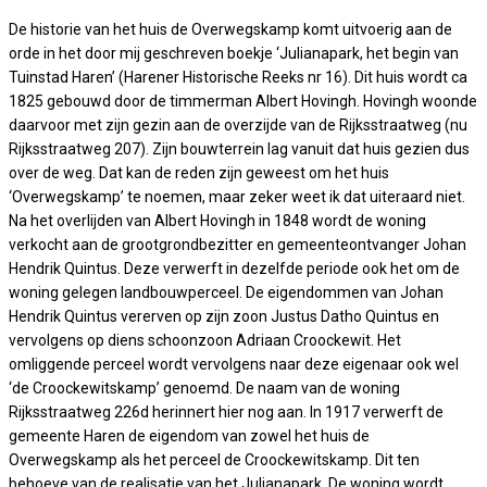
De historie van het huis de Overwegskamp komt uitvoerig aan de
orde in het door mij geschreven boekje ‘Julianapark, het begin van
Tuinstad Haren’ (Harener Historische Reeks nr 16). Dit huis wordt ca
1825 gebouwd door de timmerman Albert Hovingh. Hovingh woonde
daarvoor met zijn gezin aan de overzijde van de Rijksstraatweg (nu
Rijksstraatweg 207). Zijn bouwterrein lag vanuit dat huis gezien dus
over de weg. Dat kan de reden zijn geweest om het huis
‘Overwegskamp’ te noemen, maar zeker weet ik dat uiteraard niet.
Na het overlijden van Albert Hovingh in 1848 wordt de woning
verkocht aan de grootgrondbezitter en gemeenteontvanger Johan
Hendrik Quintus. Deze verwerft in dezelfde periode ook het om de
woning gelegen landbouwperceel. De eigendommen van Johan
Hendrik Quintus vererven op zijn zoon Justus Datho Quintus en
vervolgens op diens schoonzoon Adriaan Croockewit. Het
omliggende perceel wordt vervolgens naar deze eigenaar ook wel
‘de Croockewitskamp’ genoemd. De naam van de woning
Rijksstraatweg 226d herinnert hier nog aan. In 1917 verwerft de
gemeente Haren de eigendom van zowel het huis de
Overwegskamp als het perceel de Croockewitskamp. Dit ten
behoeve van de realisatie van het Julianapark. De woning wordt