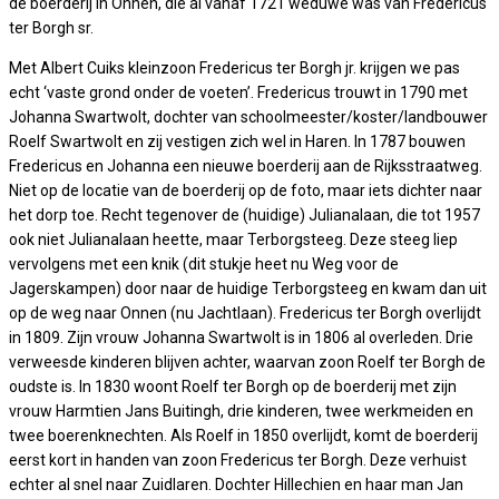
de boerderij in Onnen, die al vanaf 1721 weduwe was van Fredericus
ter Borgh sr.
Met Albert Cuiks kleinzoon Fredericus ter Borgh jr. krijgen we pas
echt ‘vaste grond onder de voeten’. Fredericus trouwt in 1790 met
Johanna Swartwolt, dochter van schoolmeester/koster/landbouwer
Roelf Swartwolt en zij vestigen zich wel in Haren. In 1787 bouwen
Fredericus en Johanna een nieuwe boerderij aan de Rijksstraatweg.
Niet op de locatie van de boerderij op de foto, maar iets dichter naar
het dorp toe. Recht tegenover de (huidige) Julianalaan, die tot 1957
ook niet Julianalaan heette, maar Terborgsteeg. Deze steeg liep
vervolgens met een knik (dit stukje heet nu Weg voor de
Jagerskampen) door naar de huidige Terborgsteeg en kwam dan uit
op de weg naar Onnen (nu Jachtlaan). Fredericus ter Borgh overlijdt
in 1809. Zijn vrouw Johanna Swartwolt is in 1806 al overleden. Drie
verweesde kinderen blijven achter, waarvan zoon Roelf ter Borgh de
oudste is. In 1830 woont Roelf ter Borgh op de boerderij met zijn
vrouw Harmtien Jans Buitingh, drie kinderen, twee werkmeiden en
twee boerenknechten. Als Roelf in 1850 overlijdt, komt de boerderij
eerst kort in handen van zoon Fredericus ter Borgh. Deze verhuist
echter al snel naar Zuidlaren. Dochter Hillechien en haar man Jan