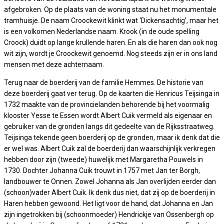
afgebroken. Op de plaats van de woning staat nu het monumentale
tramhuisje. De naam Croockewit klinkt wat ‘Dickensachtig’, maar het
is een volkomen Nederlandse naam. Krook (in de oude spelling
Croock) duidt op lange krullende haren. En als die haren dan ook nog
wit zijn, wordt je Croockewit genoemd. Nog steeds zijn er in ons land
mensen met deze achternaam.
Terug naar de boerderij van de familie Hemmes. De historie van
deze boerderij gaat ver terug. Op de kaarten die Henricus Teijsinga in
1732 maakte van de provincielanden behorende bij het voormalig
klooster Yesse te Essen wordt Albert Cuik vermeld als eigenaar en
gebruiker van de gronden langs dit gedeelte van de Rijksstraatweg.
Teijsinga tekende geen boerderij op de gronden, maar ik denk dat die
er wel was. Albert Cuik zal de boerderij dan waarschijnlijk verkregen
hebben door zijn (tweede) huwelijk met Margaretha Pouwels in
1730. Dochter Johanna Cuik trouwt in 1757 met Jan ter Borgh,
landbouwer te Onnen. Zowel Johanna als Jan overlijden eerder dan
(schoon)vader Albert Cuik. Ik denk dus niet, dat zij op de boerderij in
Haren hebben gewoond. Het ligt voor de hand, dat Johanna en Jan
zijn ingetrokken bij (schoonmoeder) Hendrickje van Ossenbergh op