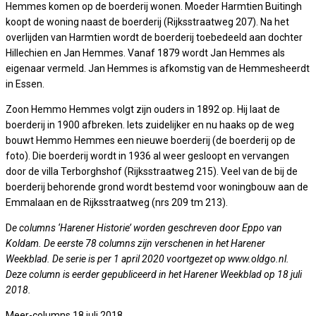
Hemmes komen op de boerderij wonen. Moeder Harmtien Buitingh
koopt de woning naast de boerderij (Rijksstraatweg 207). Na het
overlijden van Harmtien wordt de boerderij toebedeeld aan dochter
Hillechien en Jan Hemmes. Vanaf 1879 wordt Jan Hemmes als
eigenaar vermeld. Jan Hemmes is afkomstig van de Hemmesheerdt
in Essen.
Zoon Hemmo Hemmes volgt zijn ouders in 1892 op. Hij laat de
boerderij in 1900 afbreken. Iets zuidelijker en nu haaks op de weg
bouwt Hemmo Hemmes een nieuwe boerderij (de boerderij op de
foto). Die boerderij wordt in 1936 al weer gesloopt en vervangen
door de villa Terborghshof (Rijksstraatweg 215). Veel van de bij de
boerderij behorende grond wordt bestemd voor woningbouw aan de
Emmalaan en de Rijksstraatweg (nrs 209 tm 213).
D
e columns ‘Harener Historie’ worden geschreven door Eppo van
Koldam. De eerste 78 columns zijn verschenen in het Harener
Weekblad. De serie is per 1 april 2020 voortgezet op www.oldgo.nl.
Deze column is eerder gepubliceerd in het Harener Weekblad op 18 juli
2018.
Meer-columns
18 juli 2018