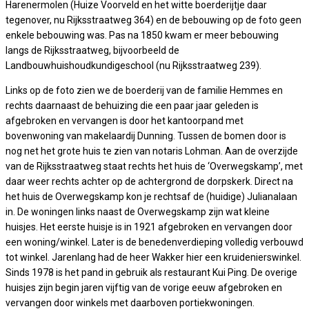
Harenermolen (Huize Voorveld en het witte boerderijtje daar
tegenover, nu Rijksstraatweg 364) en de bebouwing op de foto geen
enkele bebouwing was. Pas na 1850 kwam er meer bebouwing
langs de Rijksstraatweg, bijvoorbeeld de
Landbouwhuishoudkundigeschool (nu Rijksstraatweg 239).
Links op de foto zien we de boerderij van de familie Hemmes en
rechts daarnaast de behuizing die een paar jaar geleden is
afgebroken en vervangen is door het kantoorpand met
bovenwoning van makelaardij Dunning. Tussen de bomen door is
nog net het grote huis te zien van notaris Lohman. Aan de overzijde
van de Rijksstraatweg staat rechts het huis de ‘Overwegskamp’, met
daar weer rechts achter op de achtergrond de dorpskerk. Direct na
het huis de Overwegskamp kon je rechtsaf de (huidige) Julianalaan
in. De woningen links naast de Overwegskamp zijn wat kleine
huisjes. Het eerste huisje is in 1921 afgebroken en vervangen door
een woning/winkel. Later is de benedenverdieping volledig verbouwd
tot winkel. Jarenlang had de heer Wakker hier een kruidenierswinkel.
Sinds 1978 is het pand in gebruik als restaurant Kui Ping. De overige
huisjes zijn begin jaren vijftig van de vorige eeuw afgebroken en
vervangen door winkels met daarboven portiekwoningen.