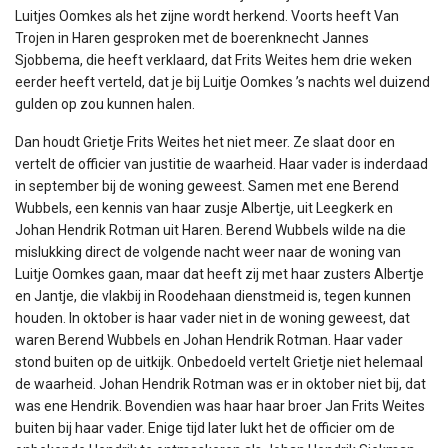
Luitjes Oomkes als het zijne wordt herkend. Voorts heeft Van
Trojen in Haren gesproken met de boerenknecht Jannes
Sjobbema, die heeft verklaard, dat Frits Weites hem drie weken
eerder heeft verteld, dat je bij Luitje Oomkes ’s nachts wel duizend
gulden op zou kunnen halen.
Dan houdt Grietje Frits Weites het niet meer. Ze slaat door en
vertelt de officier van justitie de waarheid. Haar vader is inderdaad
in september bij de woning geweest. Samen met ene Berend
Wubbels, een kennis van haar zusje Albertje, uit Leegkerk en
Johan Hendrik Rotman uit Haren. Berend Wubbels wilde na die
mislukking direct de volgende nacht weer naar de woning van
Luitje Oomkes gaan, maar dat heeft zij met haar zusters Albertje
en Jantje, die vlakbij in Roodehaan dienstmeid is, tegen kunnen
houden. In oktober is haar vader niet in de woning geweest, dat
waren Berend Wubbels en Johan Hendrik Rotman. Haar vader
stond buiten op de uitkijk. Onbedoeld vertelt Grietje niet helemaal
de waarheid. Johan Hendrik Rotman was er in oktober niet bij, dat
was ene Hendrik. Bovendien was haar haar broer Jan Frits Weites
buiten bij haar vader. Enige tijd later lukt het de officier om de