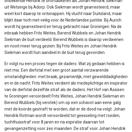
onbekende Hendrik te ontmaskeren als Johan Hendrik Siekman
uit Wetsinge bij Adorp. Ook Siekman wordt gearresteerd, maar
weet kort daarop te ontsnappen. Hij vlucht naar Duitsland, maar
blijkt daar toch niet veilig voor de Nederlandse justitie. Bij Aurich
wordt hij gearresteerd en terug gebracht naar Groningen. Na de
inbraak hebben Frits Weites, Berend Wubbels en Johan Hendrik
Siekman de buit verdeeld. Berend Wubbels is daarop verdwenen
en nooit meer terug gezien. Bij Frits Weites en Johan Hendrik
Siekman wordt hun aandeel in de buit terug gevonden.
Er volgt nu een proces tegen de daders. Wat zij gedaan hebben is
niet mis. Een diefstal met een groot aantal verzwarende
omstandigheden: met braak, gezamenlijk, met gewelddadigheden
en in de nacht. Frits Weites verdient als medeplichtige en inspirator
van de diefstal dezelfde straf als de daders. Het Hof van Assisen
te Groningen veroordeelt Frits Weites, Johan Hendrik Siekman en
Berend Wubbels (bij verstek) om op een schavot aan eene galg
met de koorde gestraft te worden, dat er de dood na volgt. Johan
Hendrik Rotman wordt veroordeeld tot geesseling met roeden,
tuchthuisstraf voor 8 jaren en na expiratie daarvan tot
gevangenzetting voor zes maanden. De straf voor Johan Hendrik