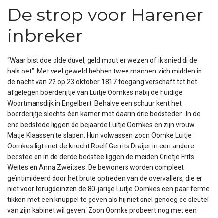
De strop voor Harener
inbreker
“Waar bist doe olde duvel, geld mout er wezen of ik snied di de
hals oet”. Met veel geweld hebben twee mannen zich midden in
de nacht van 22 op 23 oktober 1817 toegang verschaft tot het
afgelegen boerderijtje van Luitje Oomkes nabij de huidige
Woortmansdijk in Engelbert. Behalve een schuur kent het
boerderijtje slechts één kamer met daarin drie bedsteden. In de
ene bedstede liggen de bejaarde Luitje Oomkes en zijn vrouw
Matje Klaassen te slapen. Hun volwassen zoon Oomke Luitje
Oomkes ligt met de knecht Roelf Gerrits Draijer in een andere
bedstee en in de derde bedstee liggen de meiden Grietje Frits
Weites en Anna Zweitses. De bewoners worden compleet
geïntimideerd door het brute optreden van de overvallers, die er
niet voor terugdeinzen de 80-jarige Luitje Oomkes een paar ferme
tikken met een knuppel te geven als hij niet snel genoeg de sleutel
van zijn kabinet wil geven. Zoon Oomke probeert nog met een