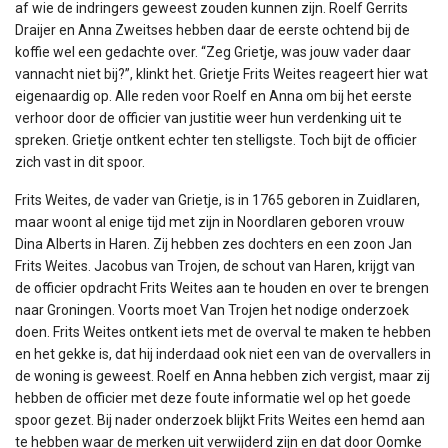
af wie de indringers geweest zouden kunnen zijn. Roelf Gerrits
Draijer en Anna Zweitses hebben daar de eerste ochtend bij de
koffie wel een gedachte over. “Zeg Grietje, was jouw vader daar
vannacht niet bij?”, klinkt het. Grietje Frits Weites reageert hier wat
eigenaardig op. Alle reden voor Roelf en Anna om bij het eerste
verhoor door de officier van justitie weer hun verdenking uit te
spreken. Grietje ontkent echter ten stelligste. Toch bijt de officier
zich vast in dit spoor.
Frits Weites, de vader van Grietje, is in 1765 geboren in Zuidlaren,
maar woont al enige tijd met zijn in Noordlaren geboren vrouw
Dina Alberts in Haren. Zij hebben zes dochters en een zoon Jan
Frits Weites. Jacobus van Trojen, de schout van Haren, krijgt van
de officier opdracht Frits Weites aan te houden en over te brengen
naar Groningen. Voorts moet Van Trojen het nodige onderzoek
doen. Frits Weites ontkent iets met de overval te maken te hebben
en het gekke is, dat hij inderdaad ook niet een van de overvallers in
de woning is geweest. Roelf en Anna hebben zich vergist, maar zij
hebben de officier met deze foute informatie wel op het goede
spoor gezet. Bij nader onderzoek blijkt Frits Weites een hemd aan
te hebben waar de merken uit verwijderd zijn en dat door Oomke