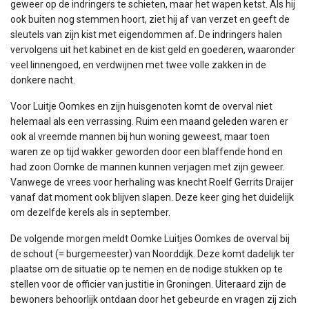
geweer op de indringers te schieten, maar het wapen ketst. Als hij
ook buiten nog stemmen hoort, ziet hij af van verzet en geeft de
sleutels van zijn kist met eigendommen af. De indringers halen
vervolgens uit het kabinet en de kist geld en goederen, waaronder
veel linnengoed, en verdwijnen met twee volle zakken in de
donkere nacht.
Voor Luitje Oomkes en zijn huisgenoten komt de overval niet
helemaal als een verrassing. Ruim een maand geleden waren er
ook al vreemde mannen bij hun woning geweest, maar toen
waren ze op tijd wakker geworden door een blaffende hond en
had zoon Oomke de mannen kunnen verjagen met zijn geweer.
Vanwege de vrees voor herhaling was knecht Roelf Gerrits Draijer
vanaf dat moment ook blijven slapen. Deze keer ging het duidelijk
om dezelfde kerels als in september.
De volgende morgen meldt Oomke Luitjes Oomkes de overval bij
de schout (= burgemeester) van Noorddijk. Deze komt dadelijk ter
plaatse om de situatie op te nemen en de nodige stukken op te
stellen voor de officier van justitie in Groningen. Uiteraard zijn de
bewoners behoorlijk ontdaan door het gebeurde en vragen zij zich