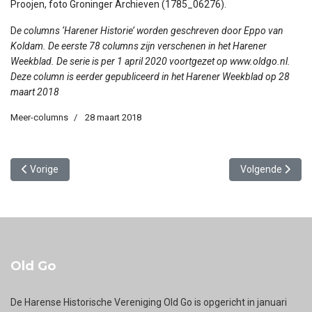
Proojen, foto Groninger Archieven (1785_06276).
D
e columns ‘Harener Historie’ worden geschreven door Eppo van
Koldam. De eerste 78 columns zijn verschenen in het Harener
Weekblad. De serie is per 1 april 2020 voortgezet op www.oldgo.nl.
Deze column is eerder gepubliceerd in het Harener Weekblad op 28
maart 2018
Meer-columns
28 maart 2018
Vorig artikel: Wat te doen met Gate Tower Clio?
Volgende artikel
Vorige
Volgende
Old Go
De Harense Historische Vereniging Old Go is opgericht in januari