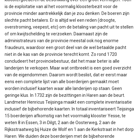
is de exploitatie van al het voormalig kloosterbezit voor de
provincie minder aantrekkelijk dan je zou denken. De boeren zijn
slechte pacht betalers. Er is altijd wel een reden (droogte,
overstroming, veepest, etc) om de betaling van pacht uit te stellen
of om kwijtschelding te verzoeken. Daarnaast zijn de
administrateurs van de provincie meestal ook nog enorme
fraudeurs, waardoor een groot deel van de wel betaalde pacht
niet in de kas van de provincie terecht komt. Zo rond 1720
concludeert het provinciebestuur, dat het maar beter is alle
landerijen te verkopen. Maar wat ontbreekt is een goed overzicht
van de eigendommen. Daarom wordt beslist, dat er eerst maar
eens een complete lijst van alle boerderijen gemaakt moet
worden inclusief kaarten waar alle landerijen op staan. Geen
geringe klus. In 1732 zijn de bezittingen in Haren aan de beurt.
Landmeter Henricus Teijsinga maakt een complete inventarisatie
inclusief de bijbehorende kaarten. In totaal inventariseert Teijsinga
15 boerderijen afkomstig van het voormalig klooster Yesse, te
weten 8 in Essen, 3 in Dilgt, 2 aan de Oosterweg, 2 aan de
Rijksstraatweg bij Huize de Wolf en 1 aan de Kerkstraat in het dorp
Haren. We duiden deze boerderijen met de bijbehorende