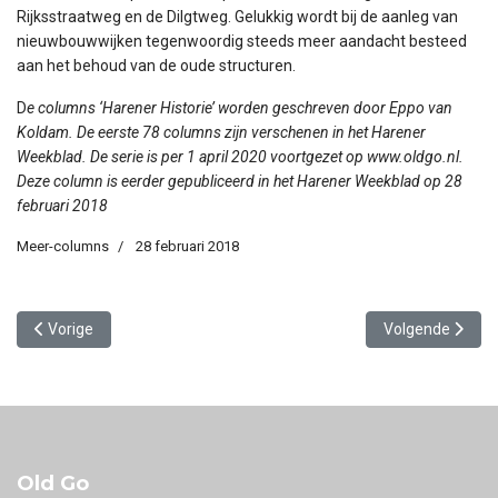
Rijksstraatweg en de Dilgtweg. Gelukkig wordt bij de aanleg van
nieuwbouwwijken tegenwoordig steeds meer aandacht besteed
aan het behoud van de oude structuren.
D
e columns ‘Harener Historie’ worden geschreven door Eppo van
Koldam. De eerste 78 columns zijn verschenen in het Harener
Weekblad. De serie is per 1 april 2020 voortgezet op www.oldgo.nl.
Deze column is eerder gepubliceerd in het Harener Weekblad op 28
februari 2018
Meer-columns
28 februari 2018
Vorig artikel: Wijkzuster Nelly Wartena
Volgende artikel:
Vorige
Volgende
Old Go