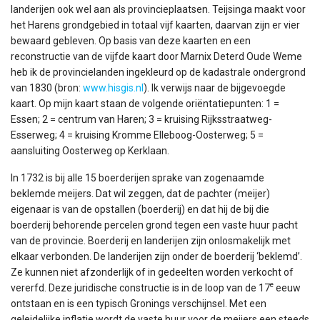
landerijen ook wel aan als provincieplaatsen. Teijsinga maakt voor
het Harens grondgebied in totaal vijf kaarten, daarvan zijn er vier
bewaard gebleven. Op basis van deze kaarten en een
reconstructie van de vijfde kaart door Marnix Deterd Oude Weme
heb ik de provincielanden ingekleurd op de kadastrale ondergrond
van 1830 (bron:
www.hisgis.nl
). Ik verwijs naar de bijgevoegde
kaart. Op mijn kaart staan de volgende oriëntatiepunten: 1 =
Essen; 2 = centrum van Haren; 3 = kruising Rijksstraatweg-
Esserweg; 4 = kruising Kromme Elleboog-Oosterweg; 5 =
aansluiting Oosterweg op Kerklaan.
In 1732 is bij alle 15 boerderijen sprake van zogenaamde
beklemde meijers. Dat wil zeggen, dat de pachter (meijer)
eigenaar is van de opstallen (boerderij) en dat hij de bij die
boerderij behorende percelen grond tegen een vaste huur pacht
van de provincie. Boerderij en landerijen zijn onlosmakelijk met
elkaar verbonden. De landerijen zijn onder de boerderij ‘beklemd’.
Ze kunnen niet afzonderlijk of in gedeelten worden verkocht of
e
vererfd. Deze juridische constructie is in de loop van de 17
eeuw
ontstaan en is een typisch Gronings verschijnsel. Met een
geleidelijke inflatie wordt de vaste huur voor de meijers een steeds