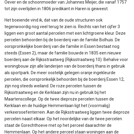
Oever en de schoonmoeder van Johannes Meijer, die vanaf 1757
tot zijn overlijden in 1806 predikant in Haren is geweest.
Het boeiende vind ik, dat van de oude structuren ook
tegenwoordig nog veel terug te zien is. Rechts van het cijfer 3
liggen een groot aantal percelen met een lichtgroene kleur. Deze
percelen behoorden bij de boerderij van de familie Bolhuis. De
oorspronkelijke boerderij van die familie in Essen bestaat nog
steeds (Essen 2), maar de familie bouwde in 1835 een nieuwe
boerderij aan de Rijksstraatweg (Rijksstraatweg 10). Behalve voor
woningbouw zijn alle landerijen van de boerderij thans in gebruik
als sportpark. De meer oostelijk gelegen oranje ingekleurde
percelen, die oorspronkelijk behoorden bij de boerderij Essen 12,
zijn nog steeds weiland. De roze percelen tussen de
Rijksstraatweg en de Kerklaan zijn nu in gebruik bij het
Maartenscollege. Op de twee dieproze percelen tussen de
Kerklaan en de huidige Hemmenlaan ligt het (voormalig)
verkeersoefenterrein. Aan de Rijksstraatweg liggen twee dieproze
percelen naast elkaar. Op het noordelijke van de twee percelen
staat de Gorechthoeve met op het perceel daarachter de
Hemmenlaan. Op het andere perceel staan woningen aan de