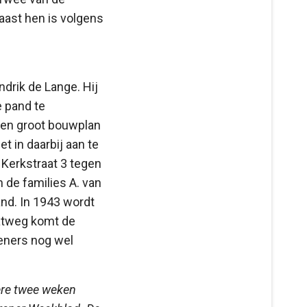
aast hen is volgens
drik de Lange. Hij
e pand te
een groot bouwplan
 in daarbij aan te
 Kerkstraat 3 tegen
n de families A. van
and. In 1943 wordt
aatweg komt de
reners nog wel
ere twee weken