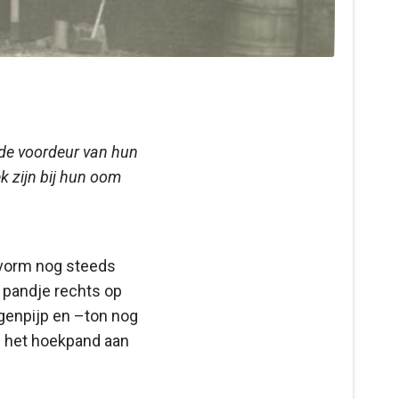
j de voordeur van hun
k zijn bij hun oom
e vorm nog steeds
n pandje rechts op
egenpijp en –ton nog
en het hoekpand aan