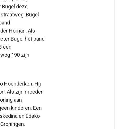
er Bugel deze
sstraatweg. Bugel
lpand
inder Homan. Als
ieter Bugel het pand
3 een
tweg 190 zijn
to Hoenderken. Hij
n. Als zijn moeder
woning aan
geen kinderen. Een
 Edskedina en Edsko
 Groningen.