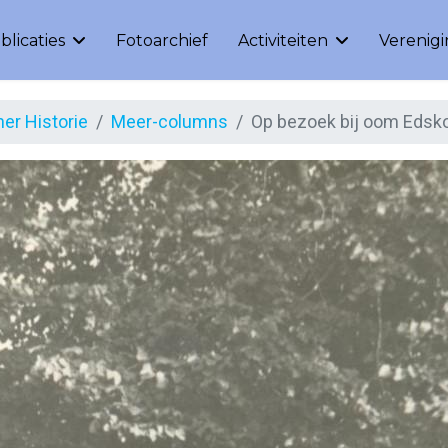
blicaties
Fotoarchief
Activiteiten
Verenig
er Historie
Meer-columns
Op bezoek bij oom Edsk