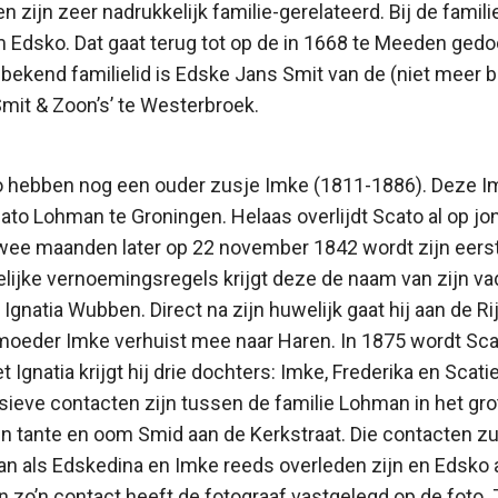
ijn zeer nadrukkelijk familie-gerelateerd. Bij de famili
m Edsko. Dat gaat terug tot op de in 1668 te Meeden ged
bekend familielid is Edske Jans Smit van de (niet meer 
mit & Zoon’s’ te Westerbroek.
 hebben nog een ouder zusje Imke (1811-1886). Deze Im
to Lohman te Groningen. Helaas overlijdt Scato al op jon
ee maanden later op 22 november 1842 wordt zijn eers
lijke vernoemingsregels krijgt deze de naam van zijn vad
 Ignatia Wubben. Direct na zijn huwelijk gaat hij aan de R
oeder Imke verhuist mee naar Haren. In 1875 wordt Sc
t Ignatia krijgt hij drie dochters: Imke, Frederika en Scati
ensieve contacten zijn tussen de familie Lohman in het gro
n tante en oom Smid aan de Kerkstraat. Die contacten zu
n als Edskedina en Imke reeds overleden zijn en Edsko a
n zo’n contact heeft de fotograaf vastgelegd op de foto.