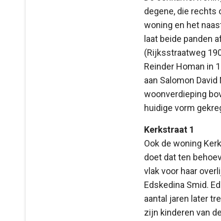
degene, die rechts 
woning en het naas
laat beide panden a
(Rijksstraatweg 190
Reinder Homan in 19
aan Salomon David 
woonverdieping bov
huidige vorm gekre
Kerkstraat 1
Ook de woning Kerks
doet dat ten behoe
vlak voor haar over
Edskedina Smid. Ed
aantal jaren later t
zijn kinderen van 