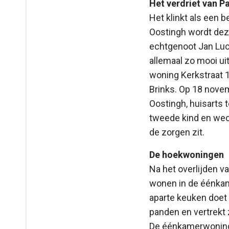
Het verdriet van 
Het klinkt als een 
Oostingh wordt deze
echtgenoot Jan Luca
allemaal zo mooi ui
woning Kerkstraat 
Brinks. Op 18 nove
Oostingh, huisarts 
tweede kind en wedu
de zorgen zit.
De hoekwoningen
Na het overlijden v
wonen in de éénka
aparte keuken doet 
panden en vertrekt 
De éénkamerwoning 