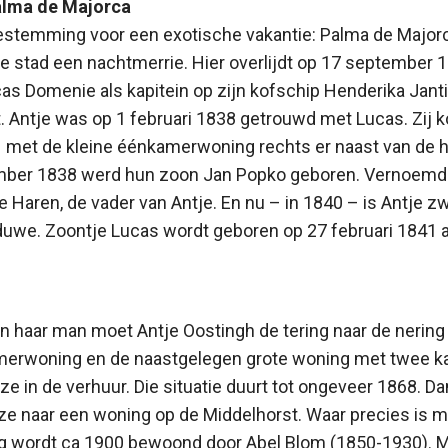
Palma de Majorca
bestemming voor een exotische vakantie: Palma de Majorc
 stad een nachtmerrie. Hier overlijdt op 17 september 1
s Domenie als kapitein op zijn kofschip Henderika Janti
t. Antje was op 1 februari 1838 getrouwd met Lucas. Zij 
1 met de kleine éénkamerwoning rechts er naast van de 
mber 1838 werd hun zoon Jan Popko geboren. Vernoemd
te Haren, de vader van Antje. En nu – in 1840 – is Antje 
we. Zoontje Lucas wordt geboren op 27 februari 1841 als
an haar man moet Antje Oostingh de tering naar de nering 
merwoning en de naastgelegen grote woning met twee k
ze in de verhuur. Die situatie duurt tot ongeveer 1868. D
ze naar een woning op de Middelhorst. Waar precies is mij
wordt ca 1900 bewoond door Abel Blom (1850-1930). Mog