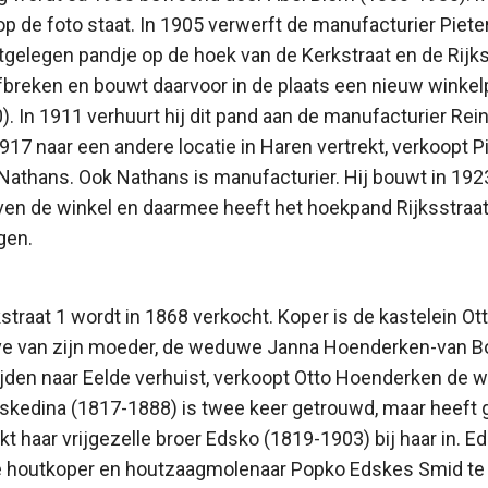
op de foto staat. In 1905 verwerft de manufacturier Piet
tgelegen pandje op de hoek van de Kerkstraat en de Rijk
fbreken en bouwt daarvoor in de plaats een nieuw winke
). In 1911 verhuurt hij dit pand aan de manufacturier Re
17 naar een andere locatie in Haren vertrekt, verkoopt P
Nathans. Ook Nathans is manufacturier. Hij bouwt in 192
en de winkel en daarmee heeft het hoekpand Rijksstraa
gen.
traat 1 wordt in 1868 verkocht. Koper is de kastelein Ot
ve van zijn moeder, de weduwe Janna Hoenderken-van Bo
lijden naar Eelde verhuist, verkoopt Otto Hoenderken de 
skedina (1817-1888) is twee keer getrouwd, maar heeft 
rekt haar vrijgezelle broer Edsko (1819-1903) bij haar in.
de houtkoper en houtzaagmolenaar Popko Edskes Smid te