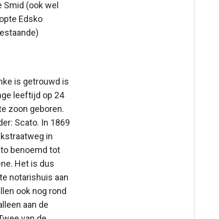
e Smid (ook wel
oopte Edsko
bestaande)
ke is getrouwd is
ge leeftijd op 24
te zoon geboren.
er: Scato. In 1869
ijkstraatweg in
ato benoemd tot
ene. Het is dus
te notarishuis aan
llen ook nog rond
lleen aan de
 Twee van de