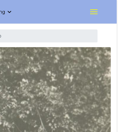
ing
o