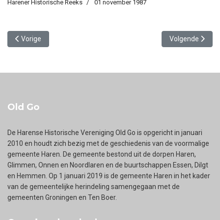
Harener Historische Reeks
01 november 1987
Vorig artikel: 5. Haren in de 80-jarige oorlog – Van Katholiek tot Pr
Volgende artikel:
Vorige
Volgende
Old Go
De Harense Historische Vereniging Old Go is opgericht in januari
2010 en houdt zich bezig met de geschiedenis van de voormalige
gemeente Haren. De gemeente bestond uit de dorpen Haren,
Glimmen, Onnen en Noordlaren en de buurtschappen Essen, Dilgt
en Hemmen. Op 1 januari 2019 is de gemeente Haren in het kader
van de gemeentelijke herindeling samengegaan met de
gemeenten Groningen en Ten Boer.